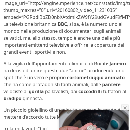
image_url=”http://engine.mperience.net/cdn/static/img
thumb_maxres=”0″ url=”20160802_video_11231035″
embed=”PGRpdiBpZD0nbXAtdmlkZW9fY29udGVudF9fMTY
La televisione britannica
BBC
, si sa, è la numero uno al
mondo nella produzione di documentari sugli animali
selvatici, ma, allo stesso, tempo è anche una delle più
importanti emittenti televisive a offrire la copertura dei
grandi eventi, sportivi e non.
Alla vigilia dell’appuntamento olimpico di
Rio de Janeiro
ha deciso di unire queste due “anime” producendo uno
spot che è un vero e proprio
cortometraggio animato
che ha come protagonisti tanti animali, dalle
pantere
velociste ai
gorilla
pallavolisti, dai
coccodrilli
tuffatori al
bradipo
ginnasta.
Un piccolo gioiellino di un minuto e mezzo in grado di
mettere d’accordo tutte le generazioni di telespettatori.
[related layout=”big”