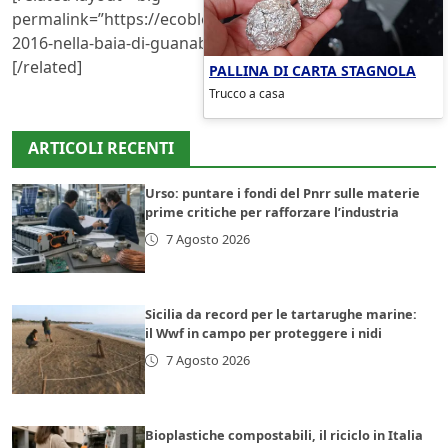
permalink=”https://ecoblog.lndo.site/post/164809/rio-
2016-nella-baia-di-guanabara-regate-fra-i-rifiuti”]
[/related]
PALLINA DI CARTA STAGNOLA
Trucco a casa
ARTICOLI RECENTI
Urso: puntare i fondi del Pnrr sulle materie
prime critiche per rafforzare l’industria
7 Agosto 2026
Sicilia da record per le tartarughe marine:
il Wwf in campo per proteggere i nidi
7 Agosto 2026
Bioplastiche compostabili, il riciclo in Italia