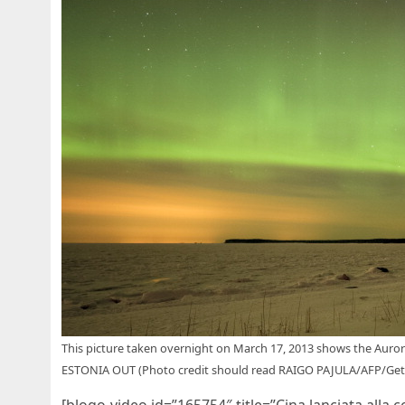
This picture taken overnight on March 17, 2013 shows the Aurora 
ESTONIA OUT (Photo credit should read RAIGO PAJULA/AFP/Get