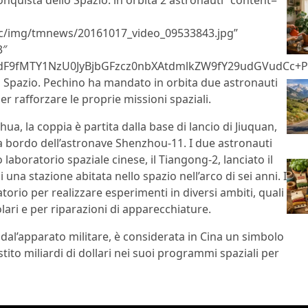
onquista dello Spazio: in orbita 2 astronauti” content=””
tic/img/tmnews/20161017_video_09533843.jpg”
3″
9fMTY1NzU0JyBjbGFzcz0nbXAtdmlkZW9fY29udGVudCc+PH
o Spazio. Pechino ha mandato in orbita due astronauti
er rafforzare le proprie missioni spaziali.
ua, la coppia è partita dalla base di lancio di Jiuquan,
 a bordo dell’astronave Shenzhou-11. I due astronauti
aboratorio spaziale cinese, il Tiangong-2, lanciato il
 una stazione abitata nello spazio nell’arco di sei anni. I
orio per realizzare esperimenti in diversi ambiti, quali
lari e per riparazioni di apparecchiature.
a dal’apparato militare, è considerata in Cina un simbolo
tito miliardi di dollari nei suoi programmi spaziali per