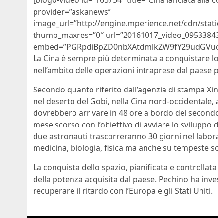
[blogo-video id=”165754″ title=”Cina lanciata alla c
provider=”askanews”
image_url=”http://engine.mperience.net/cdn/sta
thumb_maxres=”0″ url=”20161017_video_0953384
embed=”PGRpdiBpZD0nbXAtdmlkZW9fY29udGVudF
La Cina è sempre più determinata a conquistare l
nell’ambito delle operazioni intraprese dal paese p
Secondo quanto riferito dall’agenzia di stampa Xinh
nel deserto del Gobi, nella Cina nord-occidentale,
dovrebbero arrivare in 48 ore a bordo del secondo l
mese scorso con l’obiettivo di avviare lo sviluppo di
due astronauti trascorreranno 30 giorni nel laborat
medicina, biologia, fisica ma anche su tempeste so
La conquista dello spazio, pianificata e controllat
della potenza acquisita dal paese. Pechino ha inves
recuperare il ritardo con l’Europa e gli Stati Uniti.