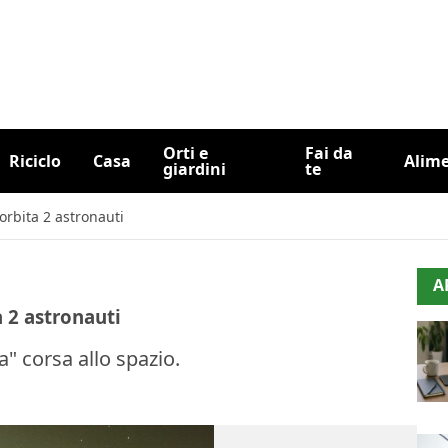
Orti e
Fai da
Riciclo
Casa
Alim
giardini
te
 orbita 2 astronauti
A
a 2 astronauti
" corsa allo spazio.