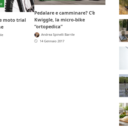
le
Pedalare e camminare? C’è
Kwiggle, la micro-bike
e moto trial
“ortopedica”
he
Andrea Spinelli Barrile
ile
14 Gennaio 2017