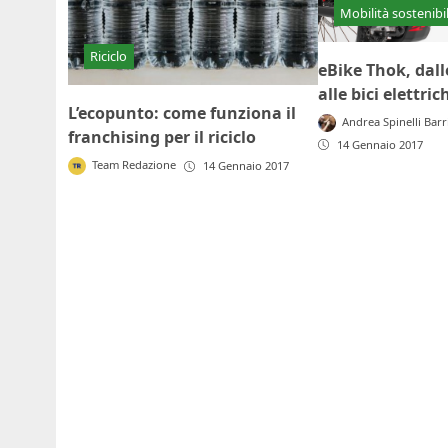
Mobilità sostenibi
Riciclo
eBike Thok, dall
alle bici elettric
L’ecopunto: come funziona il
Andrea Spinelli Barr
franchising per il riciclo
14 Gennaio 2017
Team Redazione
14 Gennaio 2017