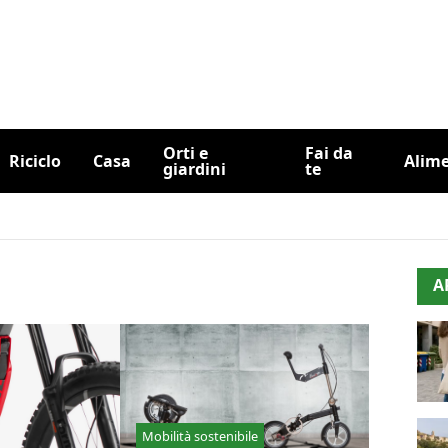
Orti e
Fai da
Riciclo
Casa
Alim
giardini
te
A
Mobilità sostenibile