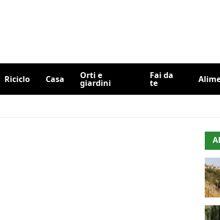
Orti e
Fai da
Riciclo
Casa
Alim
giardini
te
A