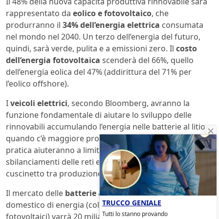
Il 48% della nuova capacità produttiva rinnovabile sarà
rappresentato da
eolico e fotovoltaico
, che
produrranno il
34% dell’energia elettrica
consumata
nel mondo nel 2040. Un terzo dell’energia del futuro,
quindi, sarà verde, pulita e a emissioni zero. Il
costo
dell’energia fotovoltaica
scenderà del 66%, quello
dell’energia eolica del 47% (addirittura del 71% per
l’eolico offshore).
I
veicoli elettrici
, secondo Bloomberg, avranno la
funzione fondamentale di aiutare lo sviluppo delle
rinnovabili accumulando l’energia nelle batterie al litio
quando c’è maggiore produzione e minor uso. In
pratica aiuteranno a limitare fortemente gli
sbilanciamenti delle reti elettriche, facendo da
cuscinetto tra produzione e consumo di energia.
Il mercato delle
batterie a ioni di litio
per l’accumulo
TRUCCO GENIALE
domestico di energia (collegato a piccoli impianti
Tutti lo stanno provando
fotovoltaici) varrà 20 miliardi l’anno entro il 2040, con un