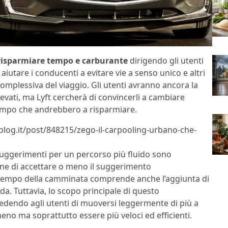
risparmiare tempo e carburante
dirigendo gli utenti
 aiutare i conducenti a evitare vie a senso unico e altri
mplessiva del viaggio. Gli utenti avranno ancora la
levati, ma Lyft cercherà di convincerli a cambiare
tempo che andrebbero a risparmiare.
blog.it/post/848215/zego-il-carpooling-urbano-che-
 suggerimenti per un percorso più fluido sono
ione di accettare o meno il suggerimento
el tempo della camminata comprende anche l’aggiunta di
da. Tuttavia, lo scopo principale di questo
iedendo agli utenti di muoversi leggermente di più a
no ma soprattutto essere più veloci ed efficienti.