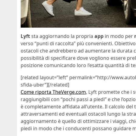
Lyft
sta aggiornando la propria
app
in modo per
verso “punti di raccolta” più convenienti. Obiettivo
ostacoli che andrebbero ad aumentare la durata co
possibilità di specificare dove vogliono essere pre
posizione comunicando loro l’esatta quantità di 
[related layout=”left” permalink=”http://www.auto
sfida-uber”][/related]
Come riporta TheVerge.com
, Lyft promette che i
raggiungibili con “pochi passi a piedi” e che l’opz
è completamente affidata all’utente. Il calcolo d
attraversamenti ed eventuali ostacoli lungo la stra
aggiornamento è quello di ottimizzare i viaggi, ch
piedi in modo che i conducenti possano guidare me