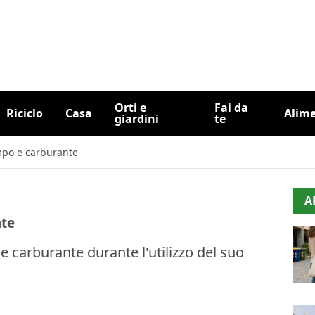
Orti e
Fai da
Riciclo
Casa
Alim
giardini
te
mpo e carburante
A
nte
 carburante durante l'utilizzo del suo