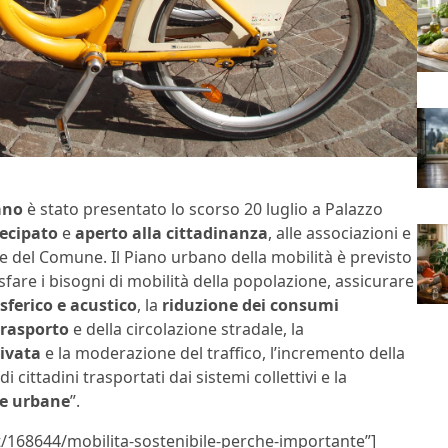
ano
è stato presentato lo scorso 20 luglio a Palazzo
ecipato
e
aperto
alla cittadinanza
, alle associazioni e
te del Comune. Il Piano urbano della mobilità è previsto
sfare i bisogni di mobilità della popolazione, assicurare
ferico e acustico
, la
riduzione dei consumi
trasporto
e della circolazione stradale, la
rivata
e la moderazione del traffico, l’incremento della
 cittadini trasportati dai sistemi collettivi e la
ee urbane
”.
t/168644/mobilita-sostenibile-perche-importante”]