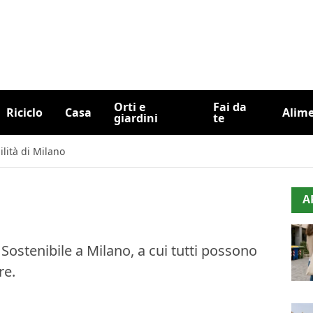
Orti e
Fai da
Riciclo
Casa
Alim
giardini
te
lità di Milano
A
Sostenibile a Milano, a cui tutti possono
re.