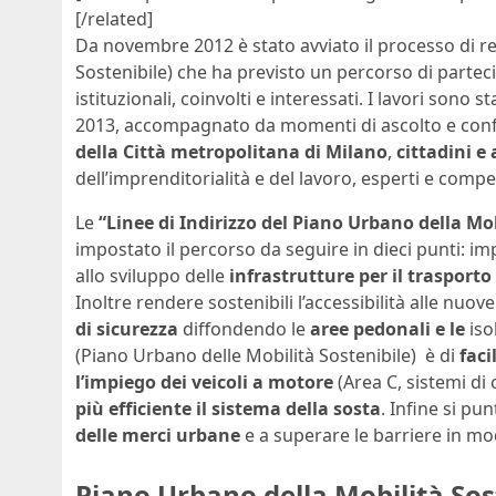
[/related]
Da novembre 2012 è stato avviato il processo di r
Sostenibile) che ha previsto un percorso di partecip
istituzionali, coinvolti e interessati. I lavori sono st
2013, accompagnato da momenti di ascolto e con
della Città metropolitana di Milano
,
cittadini e
dell’imprenditorialità e del lavoro, esperti e compe
Le
“Linee di Indirizzo del Piano Urbano della Mo
impostato il percorso da seguire in dieci punti: i
allo sviluppo delle
infrastrutture per il trasporto
Inoltre rendere sostenibili l’accessibilità alle nuo
di sicurezza
diffondendo le
aree pedonali
e le
iso
(Piano Urbano delle Mobilità Sostenibile) è di
faci
l’impiego dei veicoli a motore
(Area C, sistemi di
più efficiente il sistema della sosta
. Infine si p
delle merci urbane
e a superare le barriere in m
Piano Urbano della Mobilità Sos