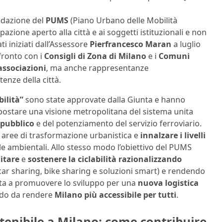
edazione del
PUMS
(Piano Urbano delle Mobilità
azione aperto alla città e ai soggetti istituzionali e non
ati iniziati dall’Assessore
Pierfrancesco Maran
a luglio
fronto con i
Consigli di Zona di Milano
e i
Comuni
 associazioni
, ma anche rappresentanze
tenze della città.
bilità”
sono state approvate dalla Giunta e hanno
mpostare una visione metropolitana del sistema unita
 pubblico
e del potenziamento del servizio ferroviario.
ve aree di trasformazione urbanistica e
innalzare i livelli
le ambientali. Allo stesso modo l’obiettivo del PUMS
litare
e
sostenere la ciclabilità
razionalizzando
 car sharing, bike sharing e soluzioni smart) e rendendo
unta a promuovere lo sviluppo per una
nuova logistica
odo da rendere
Milano più accessibile per tutti
.
tenibile a Milano: come contribuire