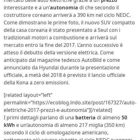
interessante e a un’
autonomia
di che secondo il
costruttore coreano arriverà a 390 km nel ciclo NEDC.
Come dimostrano le prime foto, il nuovo SUV compatto
della casa coreana è stato presentato a Seul con i
tradizionali motori a combustione e arriverà sul
mercato entro la fine del 2017. L’anno successivo è
atteso il debutto della versione elettrica. Come
anticipato dal magazine tedesco AutoBild e come
annunciato da Hyundai durante la presentazione
ufficiale, a metà del 2018 è previsto il lancio ufficiale
della Kona a zero emissioni.
[related layout=”left”
permalink=”https://ecoblog.lndo.site/post/167327/auto-
elettriche-2017-prezzi-e-autonomia”][/related]
I primi dettagli parlano di una
batteria
di almeno
50
kWh
e un’autonomia di almeno 217 miglia (350 km)
secondo il ciclo di omologazione americano,
nettamente più severo rispetto al ciclo NEDC europeo: