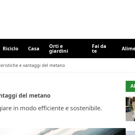
Orti e
Fai da
Riciclo
Casa
Alim
giardini
te
teristiche e vantaggi del metano
A
antaggi del metano
iare in modo efficiente e sostenibile.