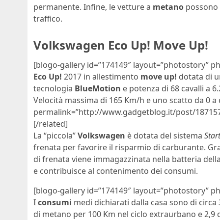
permanente. Infine, le vetture a
metano
possono c
traffico.
Volkswagen Eco Up! Move Up!
[blogo-gallery id=”174149″ layout=”photostory” ph
Eco Up!
2017 in allestimento
move up!
dotata di un
tecnologia
BlueMotion
e potenza di 68 cavalli a 6
Velocità massima di 165 Km/h e uno scatto da 0 a c
permalink=”http://www.gadgetblog.it/post/18715
[/related]
La “piccola”
Volkswagen
è dotata del sistema
Star
frenata per favorire il risparmio di carburante. Gra
di frenata viene immagazzinata nella batteria della
e contribuisce al contenimento dei consumi.
[blogo-gallery id=”174149″ layout=”photostory” p
I
consumi
medi dichiarati dalla casa sono di circa 3
di metano per 100 Km nel ciclo extraurbano e 2,9 