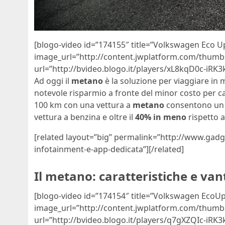
[blogo-video id=”174155″ title=”Volkswagen Eco U
image_url=”http://content.jwplatform.com/thum
url=”http://bvideo.blogo.it/players/xL8kqD0c-iRK
Ad oggi il
metano
è la soluzione per viaggiare in m
notevole risparmio a fronte del minor costo per ca
100 km con una vettura a
metano
consentono un r
vettura a benzina e oltre il
40% in meno
rispetto a
[related layout=”big” permalink=”http://www.gad
infotainment-e-app-dedicata”][/related]
Il metano: caratteristiche e van
[blogo-video id=”174154″ title=”Volkswagen EcoUp!
image_url=”http://content.jwplatform.com/thum
url=”http://bvideo.blogo.it/players/q7gXZQIc-iRK