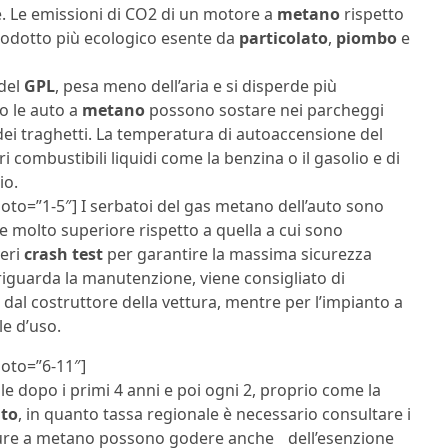
e. Le emissioni di CO2 di un motore a
metano
rispetto
rodotto più ecologico esente da
particolato
,
piombo
e
 del
GPL
, pesa meno dell’aria e si disperde più
vo le auto a
metano
possono sostare nei parcheggi
 dei traghetti. La temperatura di autoaccensione del
ri combustibili liquidi come la benzina o il gasolio e di
io.
oto=”1-5″] I serbatoi del gas metano dell’auto sono
ne molto superiore rispetto a quella a cui sono
veri
crash test
per garantire la massima sicurezza
riguarda la manutenzione, viene consigliato di
 dal costruttore della vettura, mentre per l’impianto a
le d’uso.
hoto=”6-11″]
e dopo i primi 4 anni e poi ogni 2, proprio come la
uto
, in quanto tassa regionale è necessario consultare i
etture a metano possono godere anche dell’esenzione