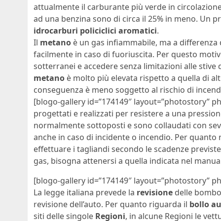
attualmente il carburante più verde in circolazion
ad una benzina sono di circa il 25% in meno. Un p
idrocarburi policiclici aromatici
.
Il
metano
è un gas infiammabile, ma a differenza
facilmente in caso di fuoriuscita. Per questo moti
sotterranei e accedere senza limitazioni alle stive
metano
è molto più elevata rispetto a quella di alt
conseguenza è meno soggetto al rischio di incend
[blogo-gallery id=”174149″ layout=”photostory” ph
progettati e realizzati per resistere a una pressio
normalmente sottoposti e sono collaudati con se
anche in caso di incidente o incendio. Per quanto 
effettuare i tagliandi secondo le scadenze previste
gas, bisogna attenersi a quella indicata nel manua
[blogo-gallery id=”174149″ layout=”photostory” p
La legge italiana prevede la
revisione
delle bombol
revisione dell’auto. Per quanto riguarda il
bollo a
siti delle singole
Regioni
, in alcune Regioni le v