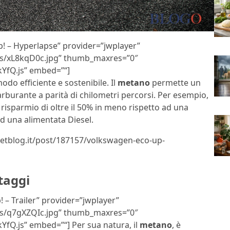
p! – Hyperlapse” provider=”jwplayer”
bs/xL8kqD0c.jpg” thumb_maxres=”0″
3kYfQ.js” embed=”
“]
odo efficiente e sostenibile. Il
metano
permette un
rburante a parità di chilometri percorsi. Per esempio,
isparmio di oltre il 50% in meno rispetto ad una
d una alimentata Diesel.
getblog.it/post/187157/volkswagen-eco-up-
taggi
 – Trailer” provider=”jwplayer”
bs/q7gXZQIc.jpg” thumb_maxres=”0″
3kYfQ.js” embed=”
“] Per sua natura, il
metano
, è