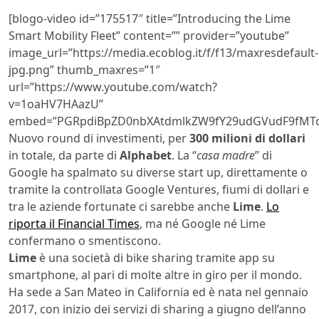
[blogo-video id=”175517″ title=”Introducing the Lime
Smart Mobility Fleet” content=”” provider=”youtube”
image_url=”https://media.ecoblog.it/f/f13/maxresdefault-
jpg.png” thumb_maxres=”1″
url=”https://www.youtube.com/watch?
v=1oaHV7HAazU”
embed=”PGRpdiBpZD0nbXAtdmlkZW9fY29udGVudF9fMTc
Nuovo round di investimenti, per
300 milioni di dollari
in totale, da parte di
Alphabet
. La “
casa madre
” di
Google ha spalmato su diverse start up, direttamente o
tramite la controllata Google Ventures, fiumi di dollari e
tra le aziende fortunate ci sarebbe anche
Lime
.
Lo
riporta il Financial Times
, ma né Google né Lime
confermano o smentiscono.
Lime
è una società di bike sharing tramite app su
smartphone, al pari di molte altre in giro per il mondo.
Ha sede a San Mateo in California ed è nata nel gennaio
2017, con inizio dei servizi di sharing a giugno dell’anno