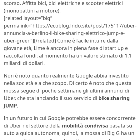
scorso. Affitta bici, bici elettriche e scooter elettrici
(monopattini a motore).
[related layout=”big”
permalink=”https://ecoblog.lndo.site/post/175117/uber-
annuncia-a-berlino-il-bike-sharing-elettrico-jump-e-
uber-green”][/related] Come è facile intuire dalla
giovane età, Lime è ancora in piena fase di start up e
raccolta fondi: al momento ha un valore stimato di 1,1
miliardi di dollari.
Non è noto quanto realmente Google abbia investito
nella società e a che scopo. Di certo è noto che questa
mossa segue di poche settimane gli ultimi annunci di
Uber, che sta lanciando il suo servizio di
bike sharing
JUMP
.
In un futuro in cui Google potrebbe essere concorrente
di Uber nel settore della
mobilità condivisa
basata su
auto a guida autonoma, quindi, la mossa di Big G ha un