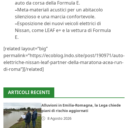
auto da corsa della Formula E.
–
Meta-materiali acustici per un abitacolo
silenzioso e una marcia confortevole.
–
Esposizione dei nuovi veicoli elettrici di
Nissan, come LEAF e+ e la vettura di Formula
E.
[related layout=”big”
permalink=”https://ecoblog.lndo.site/post/190971/auto-
elettriche-nissan-leaf-partner-della-maratona-acea-run-
di-roma”][/related]
ARTICOLI RECENTI
Alluvioni in Emilia-Romagna, la Lega chiede
piani di rischio aggiornati
8 Agosto 2026