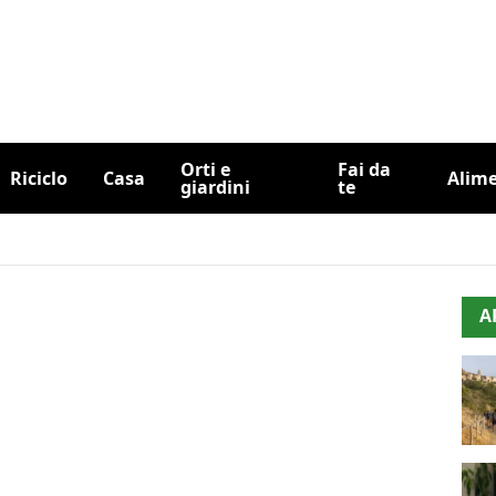
Orti e
Fai da
Riciclo
Casa
Alim
giardini
te
A