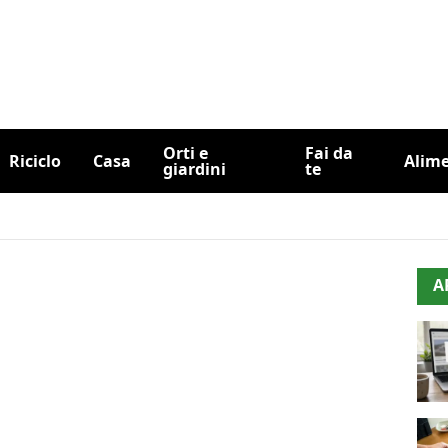
Orti e
Fai da
Riciclo
Casa
Alim
giardini
te
A