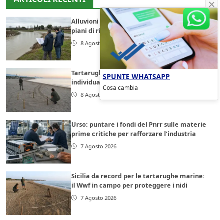
Alluvioni in Emilia-Romagna, la Lega chiede
piani di rischio aggiornati
8 Agosto 2026
Tartarughe marine, nidi in calo in Italia:
SPUNTE WHATSAPP
individuati circa 280 siti di deposizione
Cosa cambia
8 Agosto 2026
Urso: puntare i fondi del Pnrr sulle materie
prime critiche per rafforzare l’industria
7 Agosto 2026
Sicilia da record per le tartarughe marine:
il Wwf in campo per proteggere i nidi
7 Agosto 2026