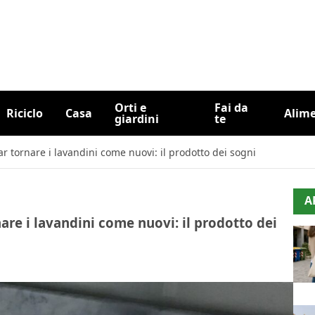
Orti e
Fai da
Riciclo
Casa
Alim
giardini
te
r tornare i lavandini come nuovi: il prodotto dei sogni
A
are i lavandini come nuovi: il prodotto dei