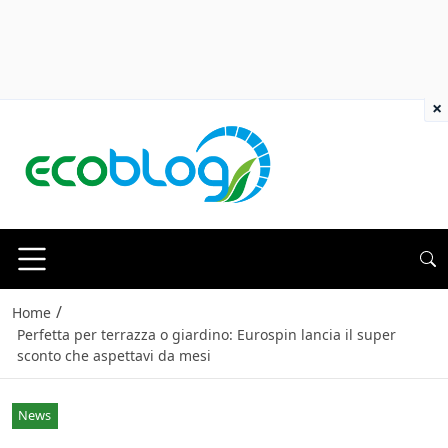
×
/
Home
Perfetta per terrazza o giardino: Eurospin lancia il super
sconto che aspettavi da mesi
News