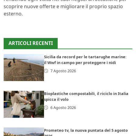
scoprire nuove offerte e migliorare il proprio spazio
esterno.
ARTICOLI RECENTI
Sicilia da record per le tartarughe marine:
il Wwf in campo per proteggere i nidi
7 Agosto 2026
Bioplastiche compostabili, il riciclo in Italia
spicca il volo
6 Agosto 2026
Prometeo tv, la nuova puntata del 5 agosto
2026