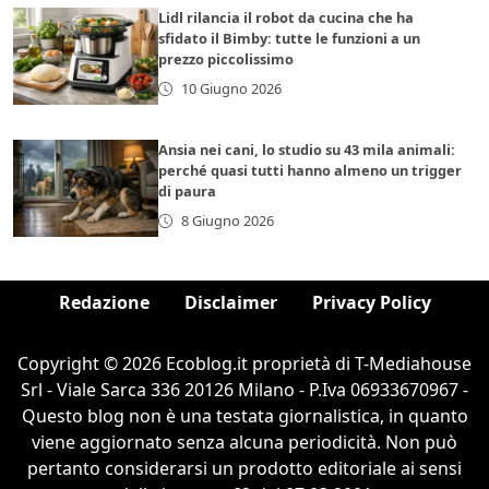
Lidl rilancia il robot da cucina che ha
sfidato il Bimby: tutte le funzioni a un
prezzo piccolissimo
10 Giugno 2026
Ansia nei cani, lo studio su 43 mila animali:
perché quasi tutti hanno almeno un trigger
di paura
8 Giugno 2026
Redazione
Disclaimer
Privacy Policy
Copyright © 2026 Ecoblog.it proprietà di T-Mediahouse
Srl - Viale Sarca 336 20126 Milano - P.Iva 06933670967 -
Questo blog non è una testata giornalistica, in quanto
viene aggiornato senza alcuna periodicità. Non può
pertanto considerarsi un prodotto editoriale ai sensi