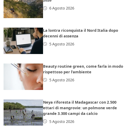
6 Agosto 2026
La lontra riconquista il Nord Italia dopo
decenni di assenza
5 Agosto 2026
Beauty routine green, come farla in modo
rispettoso per l’ambiente
5 Agosto 2026
Neya riforesta il Madagascar con 2.500
ettari di mangrovie: un polmone verde
grande 3.300 campi da calcio
5 Agosto 2026