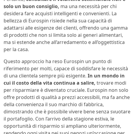
solo un buon consiglio,
ma una necessità per chi
desidera fare acquisti intelligenti e convenienti. La
bellezza di Eurospin risiede nella sua capacità di
adattarsi alle esigenze dei clienti, offrendo una gamma
di prodotti che non si limita solo ai generi alimentari,
ma si estende anche all’arredamento e all’oggettistica
per la casa.
Questo approccio ha reso Eurospin un punto di
riferimento per molti, capace di soddisfare le necessità
di una clientela sempre più esigente.
In un mondo in
cui il costo della vita continua a salire,
trovare modi
per risparmiare è diventato cruciale. Eurospin non solo
offre prodotti di qualità a prezzi accessibili, ma fa anche
della convenienza il suo marchio di fabbrica,
dimostrando che è possibile vivere bene senza svuotare
il portafoglio. Con l’arrivo della stagione estiva, le
opportunità di risparmio si ampliano ulteriormente,
rendendo ogni visita nei suoi negozi un’occasione per