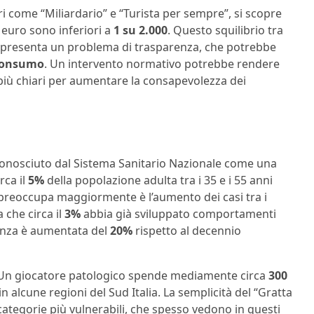
i come “Miliardario” e “Turista per sempre”, si scopre
0 euro sono inferiori a
1 su 2.000
. Questo squilibrio tra
 rappresenta un problema di trasparenza, che potrebbe
 Consumo
. Un intervento normativo potrebbe rendere
i più chiari per aumentare la consapevolezza dei
iconosciuto dal Sistema Sanitario Nazionale come una
rca il
5%
della popolazione adulta tra i 35 e i 55 anni
 preoccupa maggiormente è l’aumento dei casi tra i
a che circa il
3%
abbia già sviluppato comportamenti
idenza è aumentata del
20%
rispetto al decennio
o. Un giocatore patologico spende mediamente circa
300
in alcune regioni del Sud Italia. La semplicità del “Gratta
categorie più vulnerabili, che spesso vedono in questi