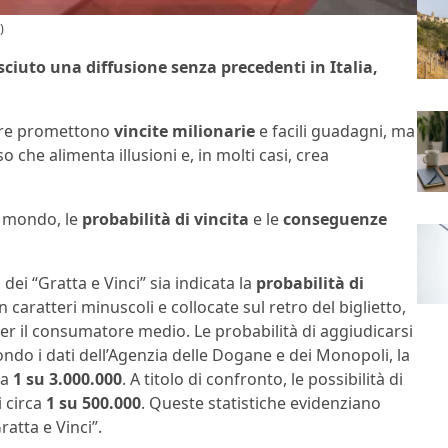
)
sciuto una diffusione senza precedenti in Italia,
tare promettono
vincite milionarie
e facili guadagni, ma
 che alimenta illusioni e, in molti casi, crea
 mondo, le
probabilità di vincita
e le
conseguenze
dei “Gratta e Vinci” sia indicata la
probabilità di
 caratteri minuscoli e collocate sul retro del biglietto,
 per il consumatore medio. Le probabilità di aggiudicarsi
do i dati dell’Agenzia delle Dogane e dei Monopoli, la
ca
1 su 3.000.000
. A titolo di confronto, le possibilità di
i circa
1 su 500.000
. Queste statistiche evidenziano
ratta e Vinci”.