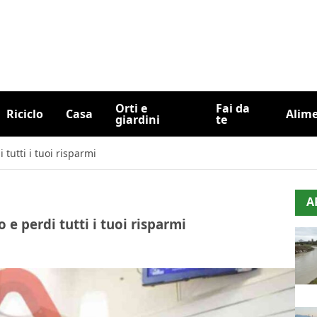
Orti e
Fai da
Riciclo
Casa
Alim
giardini
te
 tutti i tuoi risparmi
A
 e perdi tutti i tuoi risparmi