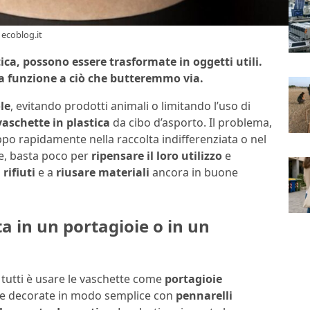
 ecoblog.it
ica, possono essere trasformate in oggetti utili.
ova funzione a ciò che butteremmo via.
le
, evitando prodotti animali o limitando l’uso di
vaschette in plastica
da cibo d’asporto. Il problema,
po rapidamente nella raccolta indifferenziata o nel
re, basta poco per
ripensare il loro utilizzo
e
i
rifiuti
e a
riusare materiali
ancora in buone
 in un portagioie o in un
 tutti è usare le vaschette come
portagioie
ere decorate in modo semplice con
pennarelli