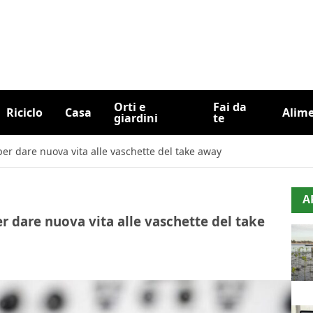
Orti e
Fai da
Riciclo
Casa
Alim
giardini
te
 per dare nuova vita alle vaschette del take away
A
per dare nuova vita alle vaschette del take