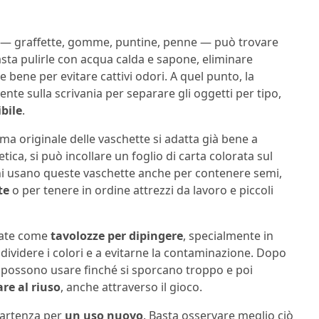
rsi — graffette, gomme, puntine, penne — può trovare
asta pulirle con acqua calda e sapone, eliminare
e bene per evitare cattivi odori. A quel punto, la
nte sulla scrivania per separare gli oggetti per tipo,
bile
.
a originale delle vaschette si adatta già bene a
tica, si può incollare un foglio di carta colorata sul
ni usano queste vaschette anche per contenere semi,
te
o per tenere in ordine attrezzi da lavoro e piccoli
zzate come
tavolozze per dipingere
, specialmente in
 dividere i colori e a evitarne la contaminazione. Dopo
i possono usare finché si sporcano troppo e poi
re al riuso
, anche attraverso il gioco.
partenza per
un uso nuovo
. Basta osservare meglio ciò