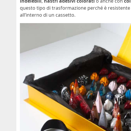
indelebili
,
nastri adesivi colorati
o anche con
col
questo tipo di trasformazione perché è resistente
all’interno di un cassetto.