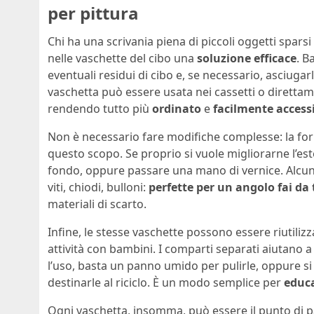
per pittura
Chi ha una scrivania piena di piccoli oggetti spa
nelle vaschette del cibo una
soluzione efficace
. B
eventuali residui di cibo e, se necessario, asciugarl
vaschetta può essere usata nei cassetti o direttame
rendendo tutto più
ordinato
e
facilmente accessi
Non è necessario fare modifiche complesse: la form
questo scopo. Se proprio si vuole migliorarne l’este
fondo, oppure passare una mano di vernice. Alcu
viti, chiodi, bulloni:
perfette per un angolo fai da 
materiali di scarto.
Infine, le stesse vaschette possono essere riutili
attività con bambini. I comparti separati aiutano a
l’uso, basta un panno umido per pulirle, oppure s
destinarle al riciclo. È un modo semplice per
educa
Ogni vaschetta, insomma, può essere il punto di 