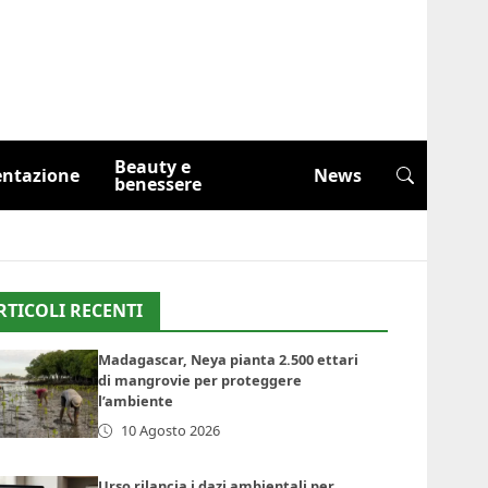
Beauty e
entazione
News
benessere
RTICOLI RECENTI
Madagascar, Neya pianta 2.500 ettari
di mangrovie per proteggere
l’ambiente
10 Agosto 2026
Urso rilancia i dazi ambientali per