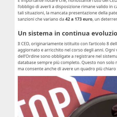
È importante notare che, nonostante l’uso del CED 
l’obbligo di averli a disposizione rimane valido i
tali situazioni, la mancata presentazione della pat
sanzioni che variano da
42 a 173 euro
, un deterren
Un sistema in continua evoluzi
Il CED, originariamente istituito con l’articolo 8 
aggiornato e arricchito nel corso degli anni. Ogni
dell’Ordine sono obbligate a registrare nel sistema
database sempre più completo. Questo non solo mig
ma consente anche di avere un quadro più chiaro d