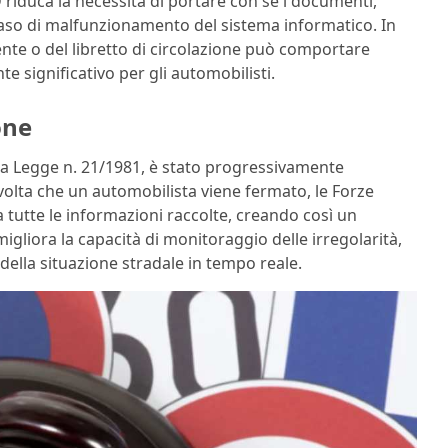
riduca la necessità di portare con sé i documenti,
n caso di malfunzionamento del sistema informatico. In
ente o del libretto di circolazione può comportare
te significativo per gli automobilisti.
one
della Legge n. 21/1981, è stato progressivamente
 volta che un automobilista viene fermato, le Forze
 tutte le informazioni raccolte, creando così un
liora la capacità di monitoraggio delle irregolarità,
ella situazione stradale in tempo reale.