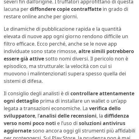
severi fin dall’origine. I truffatori approfittano di questa
lacuna per
diffondere copie contraffatte
in grado di
restare online anche per giorni.
Le dinamiche di pubblicazione rapida e la quantità
elevata di nuove app ogni giorno rendono difficile un
filtro efficace. Ecco perché, anche se le nove app
individuate sono state rimosse,
altre simili potrebbero
essere già attive
sotto nomi diversi. Il pericolo non è
episodico, ma strutturale: la velocità con cui si
muovono i malintenzionati supera spesso quella dei
sistemi di difesa.
Il consiglio degli analisti è di
controllare attentamente
ogni dettaglio
prima di installare un wallet o un’app
legata a transazioni economiche. La
verifica dello
sviluppatore
, l’
analisi delle recensioni
, la
diffidenza
verso nomi poco noti
e l’uso di
soluzioni antivirus
aggiornate
sono ancora oggi gli strumenti più affidabili
per proteggersi. Sul Play Store, la prudenza non è mai