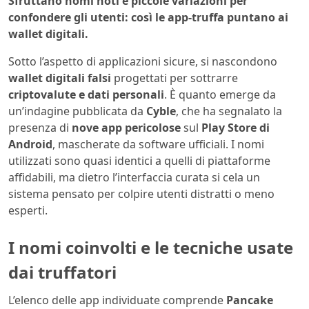
Sfruttano nomi noti e piccole variazioni per
confondere gli utenti: così le app-truffa puntano ai
wallet digitali.
Sotto l’aspetto di applicazioni sicure, si nascondono
wallet digitali falsi
progettati per sottrarre
criptovalute e dati personali
. È quanto emerge da
un’indagine pubblicata da
Cyble
, che ha segnalato la
presenza di
nove app pericolose
sul
Play Store di
Android
, mascherate da software ufficiali. I nomi
utilizzati sono quasi identici a quelli di piattaforme
affidabili, ma dietro l’interfaccia curata si cela un
sistema pensato per colpire utenti distratti o meno
esperti.
I nomi coinvolti e le tecniche usate
dai truffatori
L’elenco delle app individuate comprende
Pancake