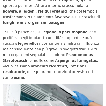
ignorati per mesi. Al loro interno si accumulano
polvere, allergeni, residui organici
, che col tempo si
trasformano in un ambiente favorevole alla crescita di
funghi e microrganismi patogeni
.
Tra i più pericolosi, la
Legionella pneumophila
, che
prolifera negli impianti a umidità stagnante e può
causare
legionellosi
, con sintomi simili a un’influenza
ma conseguenze ben più gravi in soggetti fragili. Altri
microrganismi segnalati includono
Pseudomonas
,
Streptococchi
e muffe come
Aspergillus fumigatus
.
Alcuni causano
bronchiti ricorrenti, infezioni
respiratorie
, o peggiorano condizioni preesistenti
come
asma
.