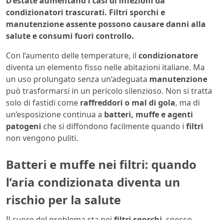
D’estate aumentano i casi di infezioni da
condizionatori trascurati. Filtri sporchi e
manutenzione assente possono causare danni alla
salute e consumi fuori controllo.
Con l’aumento delle temperature, il
condizionatore
diventa un elemento fisso nelle abitazioni italiane. Ma
un uso prolungato senza un’adeguata
manutenzione
può trasformarsi in un pericolo silenzioso. Non si tratta
solo di fastidi come
raffreddori o mal di gola
, ma di
un’esposizione continua a
batteri, muffe e agenti
patogeni
che si diffondono facilmente quando i
filtri
non vengono puliti.
Batteri e muffe nei filtri: quando
l’aria condizionata diventa un
rischio per la salute
Il cuore del problema sta nei
filtri sporchi
, spesso