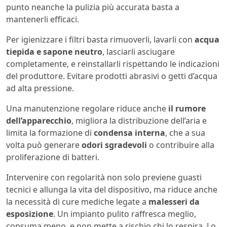
punto neanche la pulizia più accurata basta a
mantenerli efficaci.
Per igienizzare i filtri basta rimuoverli, lavarli con
acqua
tiepida e sapone neutro
, lasciarli asciugare
completamente, e reinstallarli rispettando le indicazioni
del produttore. Evitare prodotti abrasivi o getti d’acqua
ad alta pressione.
Una manutenzione regolare riduce anche
il rumore
dell’apparecchio
, migliora la distribuzione dell’aria e
limita la formazione di
condensa interna
, che a sua
volta può generare
odori sgradevoli
o contribuire alla
proliferazione di batteri.
Intervenire con regolarità non solo previene guasti
tecnici e allunga la vita del dispositivo, ma riduce anche
la necessità di cure mediche legate a
malesseri da
esposizione
. Un impianto pulito raffresca meglio,
consuma meno, e non mette a rischio chi lo respira. Lo