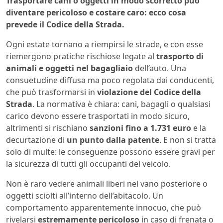
Trasportare cani o oggetti in modo scorretto può
diventare pericoloso e costare caro: ecco cosa
prevede il Codice della Strada.
Ogni estate tornano a riempirsi le strade, e con esse
riemergono pratiche rischiose legate al
trasporto di
animali e oggetti nel bagagliaio
dell’auto. Una
consuetudine diffusa ma poco regolata dai conducenti,
che può trasformarsi in
violazione del Codice della
Strada
. La normativa è chiara: cani, bagagli o qualsiasi
carico devono essere trasportati in modo sicuro,
altrimenti si rischiano
sanzioni fino a 1.731 euro
e la
decurtazione di
un punto dalla patente
. E non si tratta
solo di multe: le conseguenze possono essere gravi per
la sicurezza di tutti gli occupanti del veicolo.
Non è raro vedere animali liberi nel vano posteriore o
oggetti sciolti all’interno dell’abitacolo. Un
comportamento apparentemente innocuo, che può
rivelarsi
estremamente pericoloso
in caso di frenata o