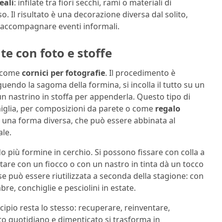
eali
: infilate tra fiori secchi, rami o materiali di
. Il risultato è una decorazione diversa dal solito,
 accompagnare eventi informali.
te con foto e stoffe
ne come
cornici per fotografie
. Il procedimento è
guendo la sagoma della formina, si incolla il tutto su un
n nastrino in stoffa per appenderla. Questo tipo di
miglia, per composizioni da parete o come
regalo
ha una forma diversa, che può essere abbinata al
ale.
do più formine in cerchio. Si possono fissare con colla a
etare con un fiocco o con un nastro in tinta dà un tocco
se può essere riutilizzata a seconda della stagione: con
bre, conchiglie e pesciolini in estate.
cipio resta lo stesso: recuperare, reinventare,
to quotidiano e dimenticato si trasforma in