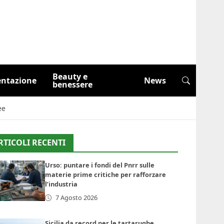
Beauty e
entazione
News
benessere
ee
RTICOLI RECENTI
Urso: puntare i fondi del Pnrr sulle
materie prime critiche per rafforzare
l’industria
7 Agosto 2026
Sicilia da record per le tartarughe