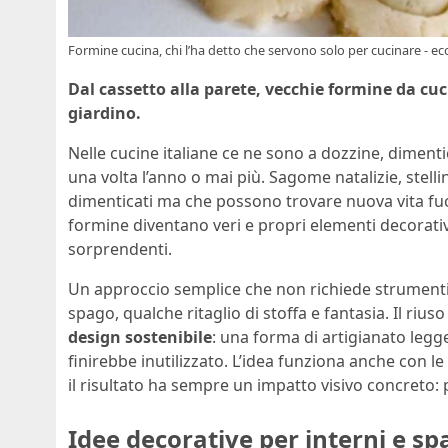
Formine cucina, chi l’ha detto che servono solo per cucinare - ec
Dal cassetto alla parete, vecchie formine da cuc
giardino.
Nelle cucine italiane ce ne sono a dozzine, diment
una volta l’anno o mai più. Sagome natalizie, stelli
dimenticati ma che possono trovare nuova vita fuor
formine diventano veri e propri elementi decorativi 
sorprendenti.
Un approccio semplice che non richiede strumenti c
spago, qualche ritaglio di stoffa e fantasia. Il riuso
design sostenibile
: una forma di artigianato legge
finirebbe inutilizzato. L’idea funziona anche con le 
il risultato ha sempre un impatto visivo concreto: p
Idee decorative per interni e spa