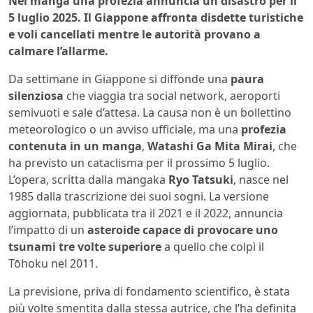
Nel manga una profezia annuncia un disastro per il
5 luglio 2025. Il Giappone affronta disdette turistiche
e voli cancellati mentre le autorità provano a
calmare l’allarme.
Da settimane in Giappone si diffonde una
paura
silenziosa
che viaggia tra social network, aeroporti
semivuoti e sale d’attesa. La causa non è un bollettino
meteorologico o un avviso ufficiale, ma una
profezia
contenuta in un manga
,
Watashi Ga Mita Mirai
, che
ha previsto un cataclisma per il prossimo 5 luglio.
L’opera, scritta dalla mangaka
Ryo Tatsuki
, nasce nel
1985 dalla trascrizione dei suoi sogni. La versione
aggiornata, pubblicata tra il 2021 e il 2022, annuncia
l’impatto di un
asteroide capace di provocare uno
tsunami tre volte superiore
a quello che colpì il
Tōhoku nel 2011.
La previsione, priva di fondamento scientifico, è stata
più volte smentita dalla stessa autrice, che l’ha definita