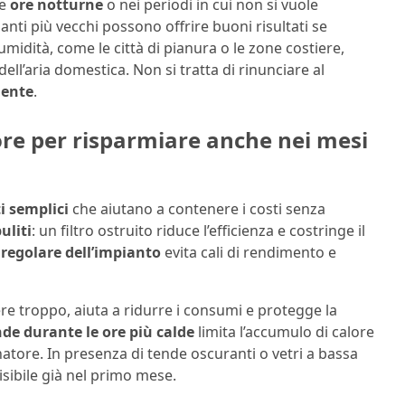
le
ore notturne
o nei periodi in cui non si vuole
nti più vecchi possono offrire buoni risultati se
 umidità, come le città di pianura o le zone costiere,
ll’aria domestica. Non si tratta di rinunciare al
gente
.
ore per risparmiare anche nei mesi
i semplici
che aiutano a contenere i costi senza
uliti
: un filtro ostruito riduce l’efficienza e costringe il
egolare dell’impianto
evita cali di rendimento e
re troppo, aiuta a ridurre i consumi e protegge la
nde durante le ore più calde
limita l’accumulo di calore
natore. In presenza di tende oscuranti o vetri a bassa
isibile già nel primo mese.