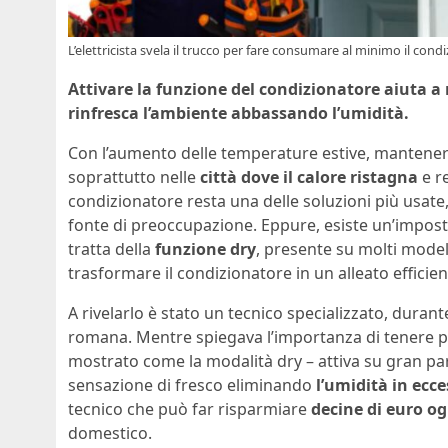
L’elettricista svela il trucco per fare consumare al minimo il cond
Attivare la funzione del condizionatore aiuta a
rinfresca l’ambiente abbassando l’umidità.
Con l’aumento delle temperature estive, mantenere
soprattutto nelle
città dove il calore ristagna
e re
condizionatore resta una delle soluzioni più usate
fonte di preoccupazione. Eppure, esiste un’imposta
tratta della
funzione dry
, presente su molti mode
trasformare il condizionatore in un alleato efficie
A rivelarlo è stato un tecnico specializzato, dura
romana. Mentre spiegava l’importanza di tenere puliti
mostrato come la modalità dry – attiva su gran part
sensazione di fresco eliminando
l’umidità in ecc
tecnico che può far risparmiare
decine di euro o
domestico.