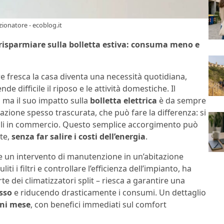
izionatore - ecoblog.it
 risparmiare sulla bolletta estiva: consuma meno e
 fresca la casa diventa una necessità quotidiana,
nde difficile il riposo e le attività domestiche. Il
, ma il suo impatto sulla
bolletta elettrica
è da sempre
zione spesso trascurata, che può fare la differenza: si
lli in commercio. Questo semplice accorgimento può
nte,
senza far salire i costi dell’energia
.
nte un intervento di manutenzione in un’abitazione
 i filtri e controllare l’efficienza dell’impianto, ha
e dei climatizzatori split – riesca a garantire una
esso
e riducendo drasticamente i consumi. Un dettaglio
gni mese
, con benefici immediati sul comfort