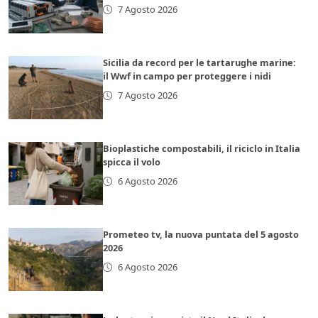
7 Agosto 2026
Sicilia da record per le tartarughe marine:
il Wwf in campo per proteggere i nidi
7 Agosto 2026
Bioplastiche compostabili, il riciclo in Italia
spicca il volo
6 Agosto 2026
Prometeo tv, la nuova puntata del 5 agosto
2026
6 Agosto 2026