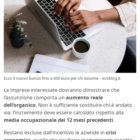
Ecco il nuovo bonus fino a 650 euro per chi assume – ecoblog.it
Le imprese interessate dovranno dimostrare che
l’assunzione comporta un
aumento reale
dell’organico
. Non è sufficiente sostituire chi è andato
via: l’incremento deve essere calcolato rispetto alla
media occupazionale dei 12 mesi precedenti
.
Restano escluse dall’incentivo le aziende in
crisi
economica
, quelle che risultano inadempienti rispetto