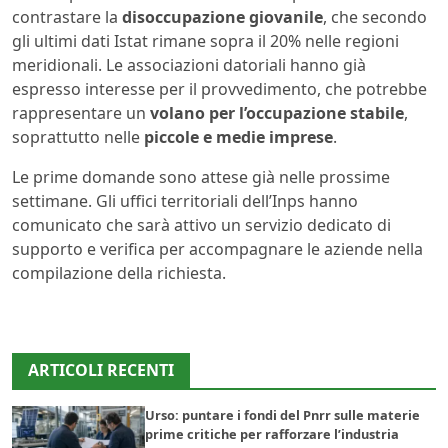
contrastare la
disoccupazione giovanile
, che secondo
gli ultimi dati Istat rimane sopra il 20% nelle regioni
meridionali. Le associazioni datoriali hanno già
espresso interesse per il provvedimento, che potrebbe
rappresentare un
volano per l’occupazione stabile
,
soprattutto nelle
piccole e medie imprese
.
Le prime domande sono attese già nelle prossime
settimane. Gli uffici territoriali dell’Inps hanno
comunicato che sarà attivo un servizio dedicato di
supporto e verifica per accompagnare le aziende nella
compilazione della richiesta.
ARTICOLI RECENTI
Urso: puntare i fondi del Pnrr sulle materie
prime critiche per rafforzare l’industria