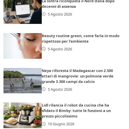
La lontra riconquista il Nord Italia dopo
decenni di assenza
5 Agosto 2026
Beauty routine green, come farla in modo
rispettoso per l’ambiente
5 Agosto 2026
Neya riforesta il Madagascar con 2.500
ettari di mangrovie: un polmone verde
grande 3.300 campi da calcio
5 Agosto 2026
Lidl rilancia il robot da cucina che ha
sfidato il Bimby: tutte le funzioni a un
prezzo piccolissimo
10 Giugno 2026