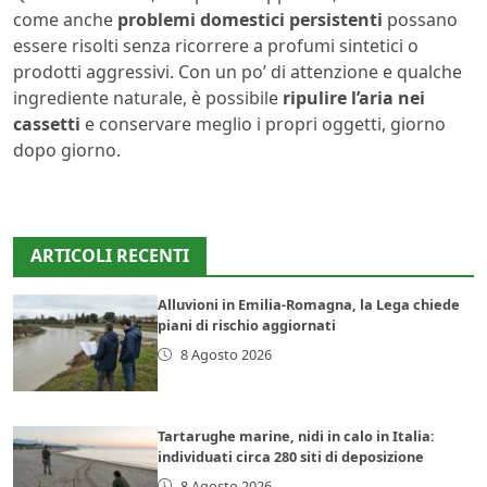
come anche
problemi domestici persistenti
possano
essere risolti senza ricorrere a profumi sintetici o
prodotti aggressivi. Con un po’ di attenzione e qualche
ingrediente naturale, è possibile
ripulire l’aria nei
cassetti
e conservare meglio i propri oggetti, giorno
dopo giorno.
ARTICOLI RECENTI
Alluvioni in Emilia-Romagna, la Lega chiede
piani di rischio aggiornati
8 Agosto 2026
Tartarughe marine, nidi in calo in Italia:
individuati circa 280 siti di deposizione
8 Agosto 2026