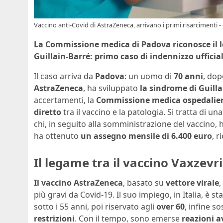
Vaccino anti-Covid di AstraZeneca, arrivano i primi risarcimenti -
La Commissione medica di Padova riconosce il l
Guillain-Barré: primo caso di indennizzo ufficiale
Il caso arriva da
Padova
: un uomo di
70 anni
, dop
AstraZeneca
, ha sviluppato
la sindrome di Guill
accertamenti, la
Commissione medica ospedalie
diretto
tra il vaccino e la patologia. Si tratta di u
chi, in seguito alla somministrazione del vaccino, 
ha ottenuto
un assegno mensile di 6.400 euro
, 
Il legame tra il vaccino Vaxzevr
Il vaccino AstraZeneca
, basato su
vettore virale
,
più gravi da Covid-19. Il suo impiego, in Italia, è 
sotto i 55 anni, poi riservato agli
over 60
, infine s
restrizioni
. Con il tempo, sono emerse
reazioni a