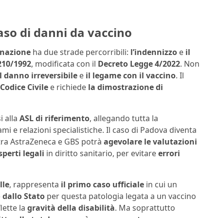
aso di danni da vaccino
inazione
ha due strade percorribili:
l’indennizzo
e
il
210/1992
, modificata con il
Decreto Legge 4/2022
. Non
il danno irreversibile
e
il legame con il vaccino
. Il
 Codice Civile
e richiede
la dimostrazione di
i alla
ASL di riferimento
, allegando tutta la
mi e relazioni specialistiche. Il caso di Padova diventa
 tra AstraZeneca e GBS potrà
agevolare le valutazioni
sperti legali
in diritto sanitario, per evitare
errori
lle
, rappresenta
il primo caso ufficiale
in cui un
 dallo Stato
per questa patologia legata a un vaccino
flette la
gravità della disabilità
. Ma soprattutto