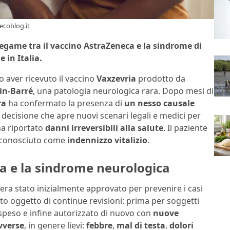
 ecoblog.it
egame tra il vaccino AstraZeneca e la sindrome di
 in Italia.
o aver ricevuto il vaccino
Vaxzevria
prodotto da
ain-Barré
, una patologia neurologica rara. Dopo mesi di
ra
ha confermato la presenza di
un nesso causale
na decisione che apre nuovi scenari legali e medici per
ha riportato
danni irreversibili alla salute
. Il paziente
riconosciuto come
indennizzo vitalizio
.
ia e la sindrome neurologica
 era stato inizialmente approvato per prevenire i casi
stato oggetto di continue revisioni: prima per soggetti
ospeso e infine autorizzato di nuovo con
nuove
vverse
, in genere lievi:
febbre
,
mal di testa
,
dolori