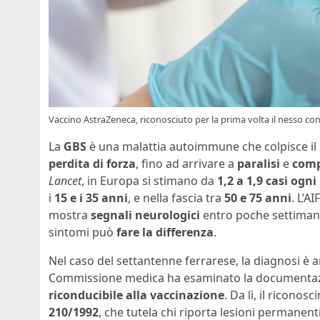
Vaccino AstraZeneca, riconosciuto per la prima volta il nesso con
La
GBS
è una malattia autoimmune che colpisce il
perdita di forza
, fino ad arrivare a
paralisi
e
comp
Lancet
, in Europa si stimano da
1,2 a 1,9 casi ogni
i
15 e i 35 anni
, e nella fascia tra
50 e 75 anni
. L’A
mostra
segnali neurologici
entro poche settimane
sintomi può
fare la differenza
.
Nel caso del settantenne ferrarese, la diagnosi è
Commissione medica ha esaminato la documentaz
riconducibile alla vaccinazione
. Da lì, il riconos
210/1992
, che tutela chi riporta lesioni permanent