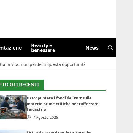
Beauty e
entazione
News
benessere
tta la vita, non perderti questa opportunità
RTICOLI RECENTI
Urso: puntare i fondi del Pnrr sulle
materie prime critiche per rafforzare
l’industria
7 Agosto 2026
Sicilia da record per le tartarughe