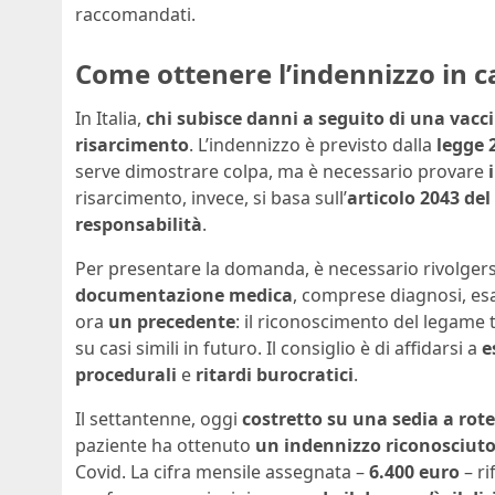
raccomandati.
Come ottenere l’indennizzo in c
In Italia,
chi subisce danni a seguito di una vacc
risarcimento
. L’indennizzo è previsto dalla
legge 
serve dimostrare colpa, ma è necessario provare
risarcimento, invece, si basa sull’
articolo 2043 del
responsabilità
.
Per presentare la domanda, è necessario rivolgers
documentazione medica
, comprese diagnosi, esa
ora
un precedente
: il riconoscimento del legame
su casi simili in futuro. Il consiglio è di affidarsi a
e
procedurali
e
ritardi burocratici
.
Il settantenne, oggi
costretto su una sedia a rote
paziente ha ottenuto
un indennizzo riconosciuto
Covid. La cifra mensile assegnata –
6.400 euro
– ri