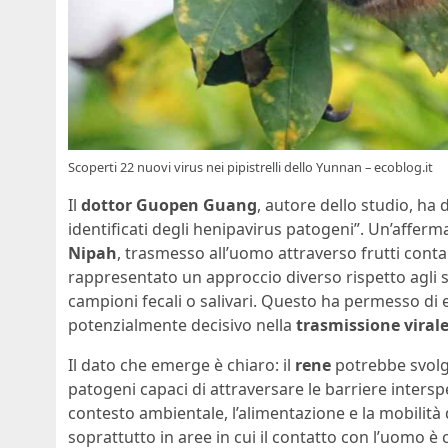
Scoperti 22 nuovi virus nei pipistrelli dello Yunnan – ecoblog.it
Il
dottor Guopen Guang
, autore dello studio, ha d
identificati degli henipavirus patogeni”. Un’afferm
Nipah
, trasmesso all’uomo attraverso frutti contami
rappresentato un approccio diverso rispetto agli s
campioni fecali o salivari. Questo ha permesso di 
potenzialmente decisivo nella
trasmissione viral
Il dato che emerge è chiaro: il
rene
potrebbe svolge
patogeni capaci di attraversare le barriere interspe
contesto ambientale, l’alimentazione e la mobilità d
soprattutto in aree in cui il contatto con l’uomo è c