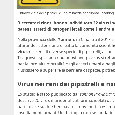
Il nuovo virus dei pipistrelli è una minaccia per l'uomo - ecoblog.
Ricercatori cinesi hanno individuato 22 virus ine
parenti stretti di patogeni letali come Hendra e
Nella provincia dello
Yunnan
, in Cina, tra il 2017
attirando l’attenzione di tutta la comunità scientif
virus
nei reni di diverse specie di pipistrelli, alcu
Tra questi, spiccano due nuovi henipavirus stretta
per la loro alta mortalità negli esseri umani e negli
riuscissero a superare la barriera di specie, pot
Virus nei reni dei pipistrelli e 
Lo studio è stato pubblicato dal
Yunnan Provincial K
descrive 20 virus mai identificati prima, isolati da 
particolare su due henipavirus, rinvenuti in esempl
insediamenti umani. Un dettaglio non secondario, 