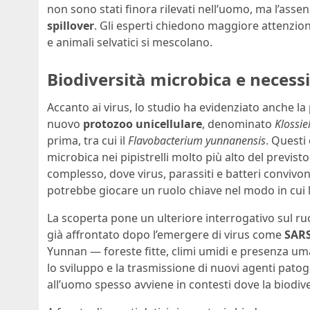
non sono stati finora rilevati nell’uomo, ma l’asse
spillover
. Gli esperti chiedono maggiore attenzione 
e animali selvatici si mescolano.
Biodiversità microbica e necess
Accanto ai virus, lo studio ha evidenziato anche la 
nuovo
protozoo unicellulare
, denominato
Klossie
prima, tra cui il
Flavobacterium yunnanensis
. Questi
microbica nei pipistrelli molto più alto del previs
complesso, dove virus, parassiti e batteri convivon
potrebbe giocare un ruolo chiave nel modo in cui 
La scoperta pone un ulteriore interrogativo sul ruo
già affrontato dopo l’emergere di virus come
SARS
Yunnan — foreste fitte, climi umidi e presenza um
lo sviluppo e la trasmissione di nuovi agenti patoge
all’uomo spesso avviene in contesti dove la biodiv