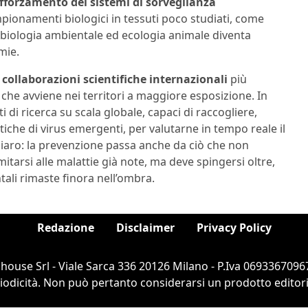
fforzamento dei sistemi di sorveglianza
mpionamenti biologici in tessuti poco studiati, come
icrobiologia ambientale ed ecologia animale diventa
mie.
i
collaborazioni scientifiche internazionali
più
che avviene nei territori a maggiore esposizione. In
i di ricerca su scala globale, capaci di raccogliere,
iche di virus emergenti, per valutarne in tempo reale il
chiaro: la prevenzione passa anche da ciò che non
itarsi alle malattie già note, ma deve spingersi oltre,
tali rimaste finora nell’ombra.
Redazione
Disclaimer
Privacy Policy
ouse Srl - Viale Sarca 336 20126 Milano - P.Iva 06933670967
dicità. Non può pertanto considerarsi un prodotto editorial