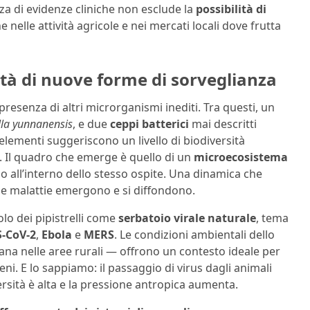
nza di evidenze cliniche non esclude la
possibilità di
nelle attività agricole e nei mercati locali dove frutta
ità di nuove forme di sorveglianza
presenza di altri microrganismi inediti. Tra questi, un
lla yunnanensis
, e due
ceppi batterici
mai descritti
 elementi suggeriscono un livello di biodiversità
to. Il quadro che emerge è quello di un
microecosistema
o all’interno dello stesso ospite. Una dinamica che
le malattie emergono e si diffondono.
lo dei pipistrelli come
serbatoio virale naturale
, tema
-CoV-2
,
Ebola
e
MERS
. Le condizioni ambientali dello
ana nelle aree rurali — offrono un contesto ideale per
ni. E lo sappiamo: il passaggio di virus dagli animali
ersità è alta e la pressione antropica aumenta.