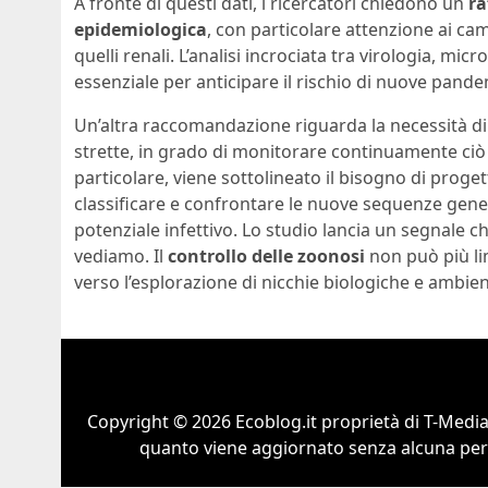
A fronte di questi dati, i ricercatori chiedono un
ra
epidemiologica
, con particolare attenzione ai ca
quelli renali. L’analisi incrociata tra virologia, m
essenziale per anticipare il rischio di nuove pande
Un’altra raccomandazione riguarda la necessità d
strette, in grado di monitorare continuamente ciò 
particolare, viene sottolineato il bisogno di progett
classificare e confrontare le nuove sequenze genet
potenziale infettivo. Lo studio lancia un segnale 
vediamo. Il
controllo delle zoonosi
non può più lim
verso l’esplorazione di nicchie biologiche e ambien
Copyright © 2026 Ecoblog.it proprietà di T-Mediah
quanto viene aggiornato senza alcuna perio