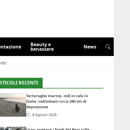
Beauty e
entazione
News
benessere
endo
RTICOLI RECENTI
Tartarughe marine, nidi in calo in
Italia: individuati circa 280 siti di
deposizione
8 Agosto 2026
Urso: puntare i fondi del Pnrr sulle