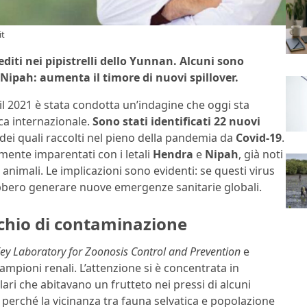
it
diti nei pipistrelli dello Yunnan. Alcuni sono
 Nipah: aumenta il timore di nuovi spillover.
 e il 2021 è stata condotta un’indagine che oggi sta
ica internazionale.
Sono stati identificati 22 nuovi
ni dei quali raccolti nel pieno della pandemia da
Covid-19
.
mente imparentati con i letali
Hendra
e
Nipah
, già noti
 animali. Le implicazioni sono evidenti: se questi virus
rebbero generare nuove emergenze sanitarie globali.
rischio di contaminazione
ey Laboratory for Zoonosis Control and Prevention
e
campioni renali. L’attenzione si è concentrata in
ari che abitavano un frutteto nei pressi di alcuni
perché la vicinanza tra fauna selvatica e popolazione