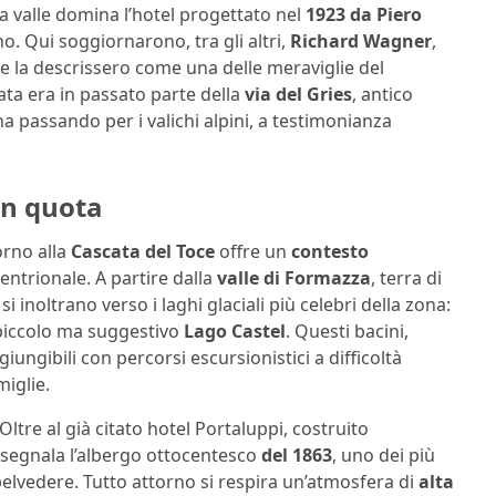
la valle domina l’hotel progettato nel
1923 da Piero
no. Qui soggiornarono, tra gli altri,
Richard Wagner
,
he la descrissero come una delle meraviglie del
ata era in passato parte della
via del Gries
, antico
 passando per i valichi alpini, a testimonianza
 in quota
torno alla
Cascata del Toce
offre un
contesto
ettentrionale. A partire dalla
valle di Formazza
, terra di
si inoltrano verso i laghi glaciali più celebri della zona:
 piccolo ma suggestivo
Lago Castel
. Questi bacini,
iungibili con percorsi escursionistici a difficoltà
miglie.
Oltre al già citato hotel Portaluppi, costruito
i segnala l’albergo ottocentesco
del 1863
, uno dei più
belvedere. Tutto attorno si respira un’atmosfera di
alta