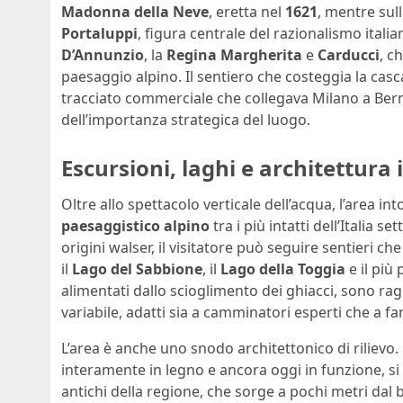
Madonna della Neve
, eretta nel
1621
, mentre sul
Portaluppi
, figura centrale del razionalismo italia
D’Annunzio
, la
Regina Margherita
e
Carducci
, c
paesaggio alpino. Il sentiero che costeggia la casc
tracciato commerciale che collegava Milano a Berna
dell’importanza strategica del luogo.
Escursioni, laghi e architettura
Oltre allo spettacolo verticale dell’acqua, l’area in
paesaggistico alpino
tra i più intatti dell’Italia s
origini walser, il visitatore può seguire sentieri che 
il
Lago del Sabbione
, il
Lago della Toggia
e il più
alimentati dallo scioglimento dei ghiacci, sono ragg
variabile, adatti sia a camminatori esperti che a fa
L’area è anche uno snodo architettonico di rilievo. 
interamente in legno e ancora oggi in funzione, s
antichi della regione, che sorge a pochi metri dal 