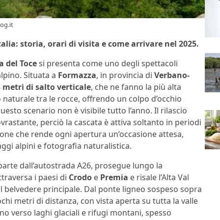
og.it
alia: storia, orari di visita e come arrivare nel 2025.
a del Toce
si presenta come uno degli spettacoli
alpino. Situata a
Formazza
, in provincia di
Verbano-
 metri di salto verticale
, che ne fanno la più alta
o naturale tra le rocce, offrendo un colpo d’occhio
esto scenario non è visibile tutto l’anno. Il rilascio
ovrastante, perciò la cascata è attiva soltanto in periodi
one che rende ogni apertura un’occasione attesa,
gi alpini e fotografia naturalistica.
e parte dall’autostrada A26, prosegue lungo la
attraversa i paesi di
Crodo
e
Premia
e risale l’Alta Val
 il belvedere principale. Dal ponte ligneo sospeso sopra
ochi metri di distanza, con vista aperta su tutta la valle
o verso laghi glaciali e rifugi montani, spesso