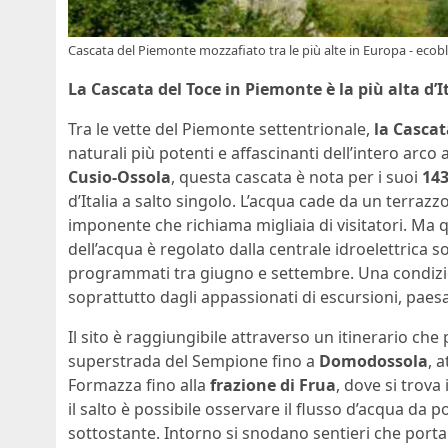
Cascata del Piemonte mozzafiato tra le più alte in Europa - ecobl
La Cascata del Toce in Piemonte è la più alta d’It
Tra le vette del Piemonte settentrionale,
la Cascat
naturali più potenti e affascinanti dell’intero arco 
Cusio-Ossola
, questa cascata è nota per i suoi
143
d’Italia a salto singolo. L’acqua cade da un terrazz
imponente che richiama migliaia di visitatori. Ma qu
dell’acqua è regolato dalla centrale idroelettrica s
programmati tra giugno e settembre. Una condizi
soprattutto dagli appassionati di escursioni, paesag
Il sito è raggiungibile attraverso un itinerario ch
superstrada del Sempione fino a
Domodossola
, 
Formazza fino alla
frazione di Frua
, dove si trova
il salto è possibile osservare il flusso d’acqua da p
sottostante. Intorno si snodano sentieri che portan