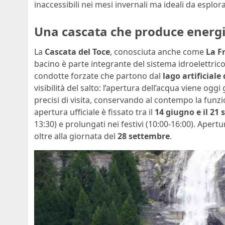
inaccessibili nei mesi invernali ma ideali da esplora
Una cascata che produce energia
La
Cascata del Toce
, conosciuta anche come
La F
bacino è parte integrante del sistema idroelettric
condotte forzate che partono dal
lago artificiale
visibilità del salto: l’apertura dell’acqua viene og
precisi di visita, conservando al contempo la funzio
apertura ufficiale è fissato tra il
14 giugno e il 21
13:30) e prolungati nei festivi (10:00-16:00). Apert
oltre alla giornata del
28 settembre
.