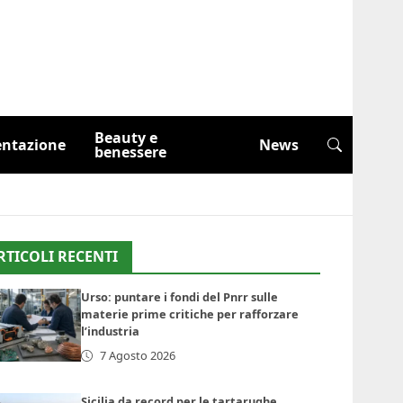
Beauty e
entazione
News
benessere
RTICOLI RECENTI
Urso: puntare i fondi del Pnrr sulle
materie prime critiche per rafforzare
l’industria
7 Agosto 2026
Sicilia da record per le tartarughe