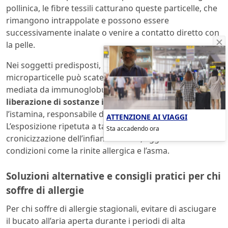
pollinica, le fibre tessili catturano queste particelle, che
rimangono intrappolate e possono essere
successivamente inalate o venire a contatto diretto con
la pelle.
Nei soggetti predisposti, il contatto con queste
microparticelle può scatenare una risposta immunitaria
mediata da immunoglobuline E (IgE), che induce la
liberazione di sostanze infiammatorie
quali
l’istamina, responsabile di sintomi allergici.
ATTENZIONE AI VIAGGI
L’esposizione ripetuta a tali allergeni può portare a una
Sta accadendo ora
cronicizzazione dell’infiammazione, aggravando
condizioni come la rinite allergica e l’asma.
Soluzioni alternative e consigli pratici per chi
soffre di allergie
Per chi soffre di allergie stagionali, evitare di asciugare
il bucato all’aria aperta durante i periodi di alta