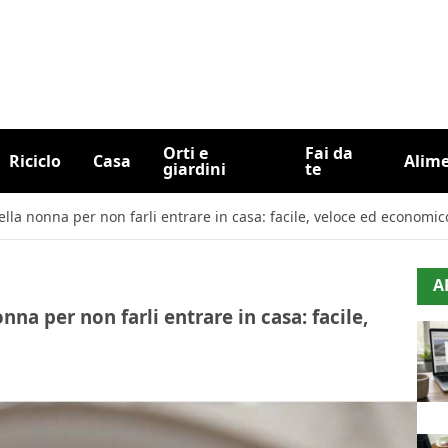
Orti e
Fai da
Riciclo
Casa
Alim
giardini
te
della nonna per non farli entrare in casa: facile, veloce ed economic
A
nna per non farli entrare in casa: facile,