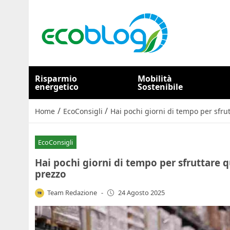
Risparmio
Mobilità
energetico
Sostenibile
/
/
Home
EcoConsigli
Hai pochi giorni di tempo per sfru
EcoConsigli
Hai pochi giorni di tempo per sfruttare 
prezzo
Team Redazione
-
24 Agosto 2025