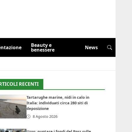
Beauty e
entazione
News
benessere
RTICOLI RECENTI
Tartarughe marine, nidi in calo in
Italia: individuati circa 280 siti di
deposizione
8 Agosto 2026
Urso: puntare i fondi del Pnrr sulle