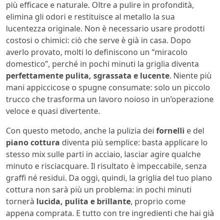
più efficace e naturale. Oltre a pulire in profondità,
elimina gli odori e restituisce al metallo la sua
lucentezza originale. Non è necessario usare prodotti
costosi o chimici: ciò che serve è già in casa. Dopo
averlo provato, molti lo definiscono un “miracolo
domestico”, perché in pochi minuti la griglia diventa
perfettamente pulita, sgrassata e lucente
. Niente più
mani appiccicose o spugne consumate: solo un piccolo
trucco che trasforma un lavoro noioso in un’operazione
veloce e quasi divertente.
Con questo metodo, anche la pulizia dei
fornelli
e del
piano cottura
diventa più semplice: basta applicare lo
stesso mix sulle parti in acciaio, lasciar agire qualche
minuto e risciacquare. Il risultato è impeccabile, senza
graffi né residui. Da oggi, quindi, la griglia del tuo piano
cottura non sarà più un problema: in pochi minuti
tornerà
lucida, pulita e brillante
, proprio come
appena comprata. E tutto con tre ingredienti che hai già