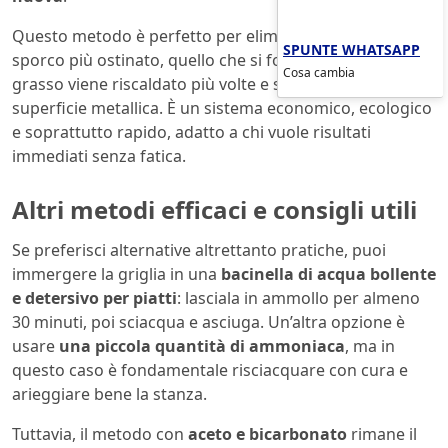
Questo metodo è perfetto per eliminare anche lo
SPUNTE WHATSAPP
sporco più ostinato, quello che si forma quando il
Cosa cambia
grasso viene riscaldato più volte e si attacca alla
superficie metallica. È un sistema economico, ecologico
e soprattutto rapido, adatto a chi vuole risultati
immediati senza fatica.
Altri metodi efficaci e consigli utili
Se preferisci alternative altrettanto pratiche, puoi
immergere la griglia in una
bacinella di acqua bollente
e detersivo per piatti
: lasciala in ammollo per almeno
30 minuti, poi sciacqua e asciuga. Un’altra opzione è
usare
una piccola quantità di ammoniaca
, ma in
questo caso è fondamentale risciacquare con cura e
arieggiare bene la stanza.
Tuttavia, il metodo con
aceto e bicarbonato
rimane il