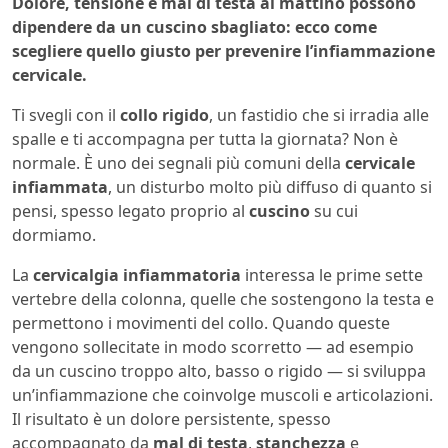
Dolore, tensione e mal di testa al mattino possono
dipendere da un cuscino sbagliato: ecco come
scegliere quello giusto per prevenire l’infiammazione
cervicale.
Ti svegli con il
collo rigido
, un fastidio che si irradia alle
spalle e ti accompagna per tutta la giornata? Non è
normale. È uno dei segnali più comuni della
cervicale
infiammata
, un disturbo molto più diffuso di quanto si
pensi, spesso legato proprio al
cuscino
su cui
dormiamo.
La
cervicalgia infiammatoria
interessa le prime sette
vertebre della colonna, quelle che sostengono la testa e
permettono i movimenti del collo. Quando queste
vengono sollecitate in modo scorretto — ad esempio
da un cuscino troppo alto, basso o rigido — si sviluppa
un’infiammazione che coinvolge muscoli e articolazioni.
Il risultato è un dolore persistente, spesso
accompagnato da
mal di testa
,
stanchezza
e