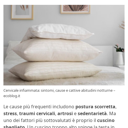
Cervicale infiammata: sintomi, cause e cattive abitudini notturne –
ecoblog.it
Le cause più frequenti includono
postura scorretta
,
stress
,
traumi cervicali
,
artrosi
e
sedentarietà
. Ma
uno dei fattori più sottovalutati è proprio il
cuscino
sbagliato
. Un cuscino troppo alto spinge la testa in