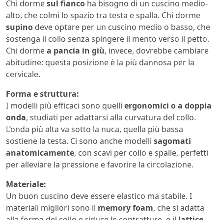
Chi dorme
sul fianco
ha bisogno di un cuscino medio-
alto, che colmi lo spazio tra testa e spalla. Chi dorme
supino
deve optare per un cuscino medio o basso, che
sostenga il collo senza spingere il mento verso il petto.
Chi dorme
a pancia in giù
, invece, dovrebbe cambiare
abitudine: questa posizione è la più dannosa per la
cervicale.
Forma e struttura:
I modelli più efficaci sono quelli
ergonomici o a doppia
onda
, studiati per adattarsi alla curvatura del collo.
L’onda più alta va sotto la nuca, quella più bassa
sostiene la testa. Ci sono anche modelli
sagomati
anatomicamente
, con scavi per collo e spalle, perfetti
per alleviare la pressione e favorire la circolazione.
Materiale:
Un buon cuscino deve essere elastico ma stabile. I
materiali migliori sono il
memory foam
, che si adatta
alla forma del collo e riduce le contratture, e il
lattice
,