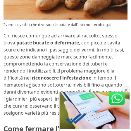
I vermi invisibili che divorano le patate dall’interno – ecoblog.it
Chi riesce comunque ad arrivare al raccolto, spesso
trova
patate bucate o deformate
, con piccole cavità
scure che indicano il passaggio dei vermi. In molti casi,
queste zone danneggiate marciscono facilmente,
compromettendo la conservazione dei tuberi e
rendendoli inutilizzabili. Il problema maggiore è la
difficoltà nel
riconoscere l’infestazione
in tempo. I
nematodi agiscono sottoterra, invisibili fino a quando i
danni diventano evidenti in superficie. È per questo che
i giardinieri più esperti imparano a prevenire piuttosto
che curare: osservano il terreno, alternano le colture e
scelgono varietà più resistenti.
Come fermare l’anguilla del