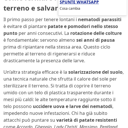
SPUNTE WHATSAPP
terreno e salvare il raccolto
Cosa cambia
Il primo passo per tenere lontani i
nematodi parassiti
è evitare di piantare
patate e pomodori nello stesso
punto
per anni consecutivi. La
rotazione delle colture
è fondamentale: servono almeno
sei anni di pausa
prima di ripiantare nella stessa area. Questo ciclo
permette al terreno di rigenerarsi e riduce
drasticamente la presenza delle larve.
Un’altra strategia efficace è la
solarizzazione del suolo
,
una tecnica naturale che sfrutta il calore del sole per
sterilizzare il terreno. Si tratta di coprire il terreno
umido con un telo di plastica trasparente durante i
mesi più caldi: le alte temperature raggiunte sotto il
telo possono
uccidere uova e larve dei nematodi
,
impedendo nuove infestazioni. Chi ha già subito
attacchi può puntare su
varietà di patate resistenti
come
Accordo
,
Gheppio
,
Lady Christi
,
Massimo
,
Pentland