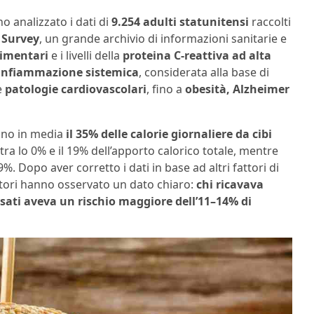
 analizzato i dati di
9.254 adulti statunitensi
raccolti
 Survey
, un grande archivio di informazioni sanitarie e
limentari
e i livelli della
proteina C-reattiva ad alta
infiammazione sistemica
, considerata alla base di
e
patologie cardiovascolari
, fino a
obesità, Alzheimer
ano in media
il 35% delle calorie giornaliere da cibi
a lo 0% e il 19% dell’apporto calorico totale, mentre
%. Dopo aver corretto i dati in base ad altri fattori di
rcatori hanno osservato un dato chiaro:
chi ricavava
essati aveva un rischio maggiore dell’11–14% di