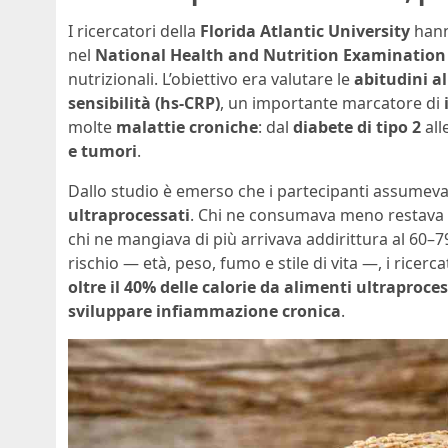
I ricercatori della
Florida Atlantic University
hanno
nel
National Health and Nutrition Examination
nutrizionali. L’obiettivo era valutare le
abitudini a
sensibilità (hs-CRP)
, un importante marcatore di
molte
malattie croniche
: dal
diabete di tipo 2
all
e tumori
.
Dallo studio è emerso che i partecipanti assumev
ultraprocessati
. Chi ne consumava meno restava tr
chi ne mangiava di più arrivava addirittura al 60–79
rischio — età, peso, fumo e stile di vita —, i rice
oltre il 40% delle calorie da alimenti ultraproc
sviluppare infiammazione cronica
.