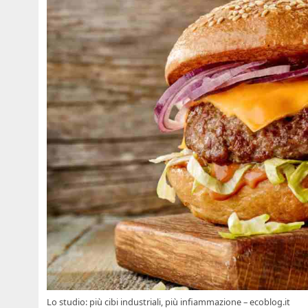
Lo studio: più cibi industriali, più infiammazione – ecoblog.it