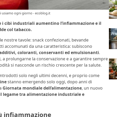
 li usiamo ogni giorno - ecoblog.it
 i cibi industriali aumentino l’infiammazione e il
dde col tabacco.
e nostre tavole: snack confezionati, bevande
 Tutti accomunati da una caratteristica: subiscono
additivi, coloranti, conservanti ed emulsionanti
.
li, a prolungarne la conservazione e a garantire sempre
dità si nasconde un rischio crescente per la salute.
 introdotti solo negli ultimi decenni, e proprio come
mine
stanno emergendo solo oggi, dopo anni di
la
Giornata mondiale dell’alimentazione
, un nuovo
il legame tra alimentazione industriale e
 più infiammazione