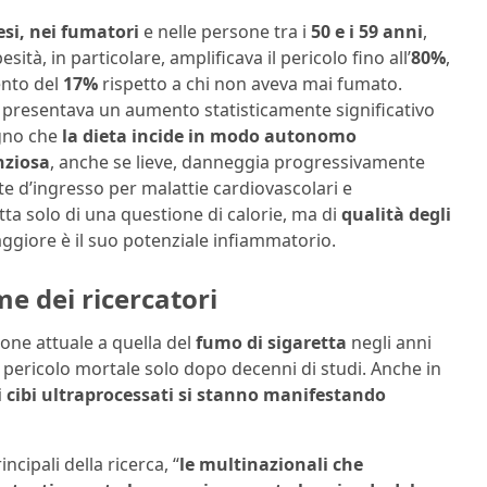
esi, nei fumatori
e nelle persone tra i
50 e i 59 anni
,
besità, in particolare, amplificava il pericolo fino all’
80%
,
ento del
17%
rispetto a chi non aveva mai fumato.
n presentava un aumento statisticamente significativo
egno che
la dieta incide in modo autonomo
nziosa
, anche se lieve, danneggia progressivamente
te d’ingresso per malattie cardiovascolari e
tta solo di una questione di calorie, ma di
qualità degli
maggiore è il suo potenziale infiammatorio.
me dei ricercatori
ione attuale a quella del
fumo di sigaretta
negli anni
un pericolo mortale solo dopo decenni di studi. Anche in
dei cibi ultraprocessati si stanno manifestando
rincipali della ricerca, “
le multinazionali che