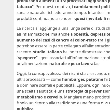
producono alimenti ultraprocessati oggi sono p
tabacco
”. Per questo motivo, i
cambiamenti politi
sana e naturale richiederanno tempo. Intanto, il 
prodotti continuano a renderli
quasi inevitabili 
La ricerca si aggiunge a una lunga serie di studi c
all’infiammazione, ma anche a
obesità, depressio
aumento dei casi di cancro al colon-retto tra i g
potrebbe essere in parte collegato all’alimentazion
recente
studio italiano
ha inoltre dimostrato ch
“
spegnere
” i geni associati all’infiammazione cron
un’alimentazione
naturale e poco lavorata
.
Oggi, la consapevolezza dei rischi sta crescendo, m
ultraprocessati — come
hamburger, patatine frit
a dominare scaffali e pubblicità. Eppure, ogni nu
una scelta salutista: è una
strategia di prevenzio
metabolismo e cervello
. Mangiare meno prodotti i
è solo un ritorno alla tradizione: è una forma di
cu
pubblica
.