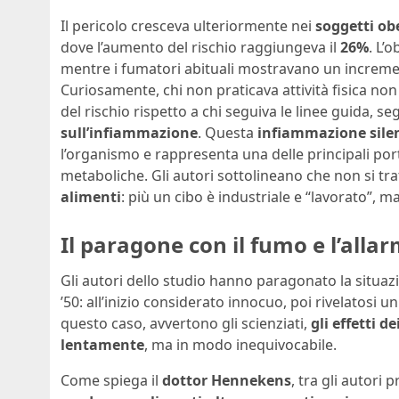
Il pericolo cresceva ulteriormente nei
soggetti ob
dove l’aumento del rischio raggiungeva il
26%
. L’o
mentre i fumatori abituali mostravano un increm
Curiosamente, chi non praticava attività fisica no
del rischio rispetto a chi seguiva le linee guida, s
sull’infiammazione
. Questa
infiammazione sile
l’organismo e rappresenta una delle principali por
metaboliche. Gli autori sottolineano che non si tra
alimenti
: più un cibo è industriale e “lavorato”, 
Il paragone con il fumo e l’allar
Gli autori dello studio hanno paragonato la situaz
’50: all’inizio considerato innocuo, poi rivelatosi 
questo caso, avvertono gli scienziati,
gli effetti 
lentamente
, ma in modo inequivocabile.
Come spiega il
dottor Hennekens
, tra gli autori p