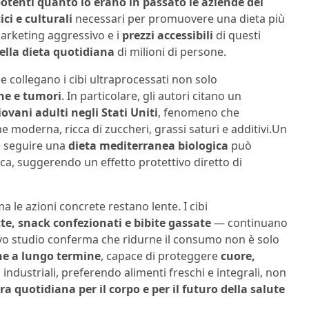
otenti quanto lo erano in passato le aziende del
ci e culturali
necessari per promuovere una dieta più
marketing aggressivo e i
prezzi accessibili
di questi
nella dieta quotidiana
di milioni di persone.
he collegano i cibi ultraprocessati non solo
ne e tumori
. In particolare, gli autori citano un
iovani adulti negli Stati Uniti
, fenomeno che
e moderna, ricca di zuccheri, grassi saturi e additivi.Un
e seguire una
dieta mediterranea biologica
può
ica, suggerendo un effetto protettivo diretto di
a le azioni concrete restano lente. I cibi
te, snack confezionati e bibite gassate
— continuano
ovo studio conferma che ridurne il consumo non è solo
ne a lungo termine
, capace di proteggere
cuore,
ndustriali, preferendo alimenti freschi e integrali, non
ra quotidiana per il corpo e per il futuro della salute