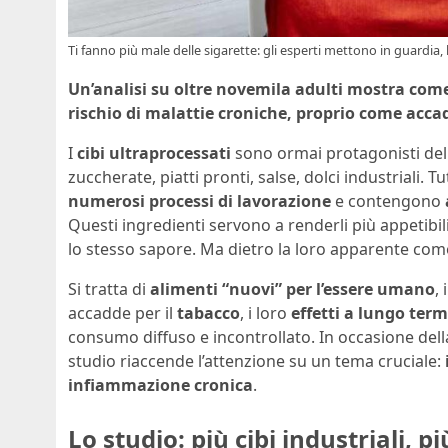
Ti fanno più male delle sigarette: gli esperti mettono in guardia,
Un’analisi su oltre novemila adulti mostra come
rischio di malattie croniche, proprio come acca
I
cibi ultraprocessati
sono ormai protagonisti dell
zuccherate, piatti pronti, salse, dolci industriali.
numerosi processi di lavorazione
e contengono
Questi ingredienti servono a renderli più appetibi
lo stesso sapore. Ma dietro la loro apparente como
Si tratta di
alimenti “nuovi” per l’essere umano
,
accadde per il
tabacco
, i loro
effetti a lungo ter
consumo diffuso e incontrollato. In occasione del
studio riaccende l’attenzione su un tema cruciale:
infiammazione cronica
.
Lo studio: più cibi industriali,