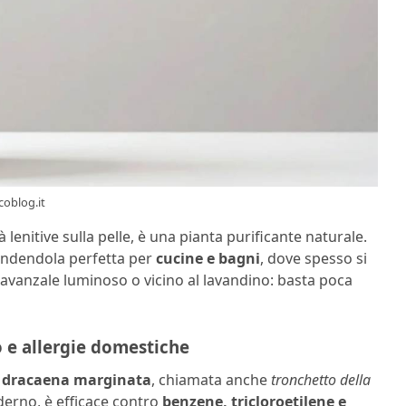
coblog.it
à lenitive sulla pelle, è una pianta purificante naturale.
endendola perfetta per
cucine e bagni
, dove spesso si
davanzale luminoso o vicino al lavandino: basta poca
 e allergie domestiche
a
dracaena marginata
, chiamata anche
tronchetto della
derno, è efficace contro
benzene, tricloroetilene e