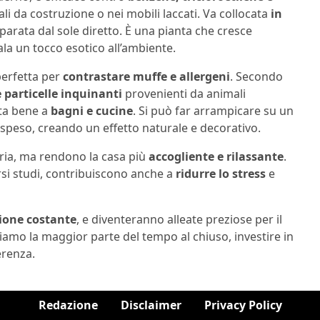
li da costruzione o nei mobili laccati. Va collocata
in
parata dal sole diretto. È una pianta che cresce
la un tocco esotico all’ambiente.
perfetta per
contrastare muffe e allergeni
. Secondo
e particelle inquinanti
provenienti da animali
tta bene a
bagni e cucine
. Si può far arrampicare su un
ospeso, creando un effetto naturale e decorativo.
aria, ma rendono la casa più
accogliente e rilassante
.
si studi, contribuiscono anche a
ridurre lo stress
e
zione costante
, e diventeranno alleate preziose per il
mo la maggior parte del tempo al chiuso, investire in
erenza.
Redazione
Disclaimer
Privacy Policy