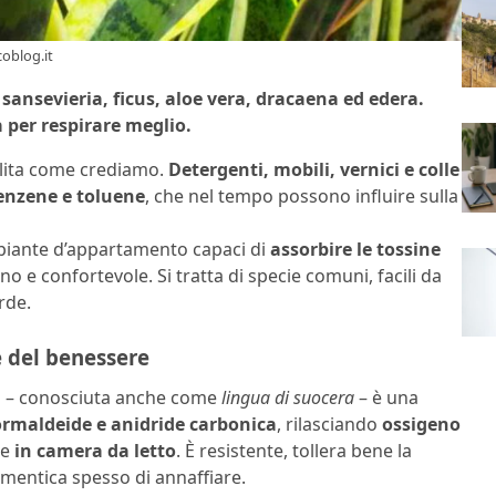
oblog.it
 sansevieria, ficus, aloe vera, dracaena ed edera.
 per respirare meglio.
ulita come crediamo.
Detergenti, mobili, vernici e colle
enzene e toluene
, che nel tempo possono influire sulla
piante d’appartamento capaci di
assorbire le tossine
o e confortevole. Si tratta di specie comuni, facili da
rde.
te del benessere
a
– conosciuta anche come
lingua di suocera
– è una
ormaldeide e anidride carbonica
, rilasciando
ossigeno
re
in camera da letto
. È resistente, tollera bene la
imentica spesso di annaffiare.