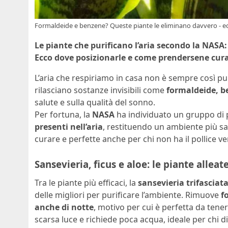
Formaldeide e benzene? Queste piante le eliminano davvero - ec
Le piante che purificano l’aria secondo la NASA:
Ecco dove posizionarle e come prendersene cura
L’aria che respiriamo in casa non è sempre così p
rilasciano sostanze invisibili come
formaldeide, b
salute e sulla qualità del sonno.
Per fortuna, la
NASA
ha individuato un gruppo di 
presenti nell’aria
, restituendo un ambiente più san
curare e perfette anche per chi non ha il pollice ve
Sansevieria, ficus e aloe: le piante allea
Tra le piante più efficaci, la
sansevieria trifasciat
delle migliori per purificare l’ambiente. Rimuove
f
anche di notte
, motivo per cui è perfetta da tene
scarsa luce e richiede poca acqua, ideale per chi d