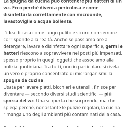
La spugna da cucina può contenere più batteri di un
wc. Ecco perché diventa pericolosa e come
disinfettarla correttamente con microonde,
lavastoviglie o acqua bollente.
L’idea di casa come luogo pulito e sicuro non sempre
corrisponde alla realtà. Anche se passiamo ore a
detergere, lavare e disinfettare ogni superficie,
germi e
batteri
riescono a sopravvivere nei posti più impensati,
spesso proprio in quegli oggetti che associamo alla
pulizia quotidiana. Tra tutti, uno in particolare si rivela
un vero e proprio concentrato di microrganismi: la
spugna da cucina
.
Usata per lavare piatti, bicchieri e utensili, finisce per
diventare — secondo diversi studi scientifici —
più
sporca del wc
. Una scoperta che sorprende, ma che
spiega perché, nonostante le pulizie regolari, la cucina
rimanga uno degli ambienti più contaminati della casa.