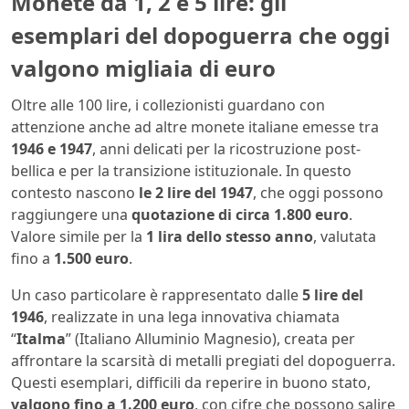
Monete da 1, 2 e 5 lire: gli
esemplari del dopoguerra che oggi
valgono migliaia di euro
Oltre alle 100 lire, i collezionisti guardano con
attenzione anche ad altre monete italiane emesse tra
1946 e 1947
, anni delicati per la ricostruzione post-
bellica e per la transizione istituzionale. In questo
contesto nascono
le 2 lire del 1947
, che oggi possono
raggiungere una
quotazione di circa 1.800 euro
.
Valore simile per la
1 lira dello stesso anno
, valutata
fino a
1.500 euro
.
Un caso particolare è rappresentato dalle
5 lire del
1946
, realizzate in una lega innovativa chiamata
“
Italma
” (Italiano Alluminio Magnesio), creata per
affrontare la scarsità di metalli pregiati del dopoguerra.
Questi esemplari, difficili da reperire in buono stato,
valgono fino a 1.200 euro
, con cifre che possono salire