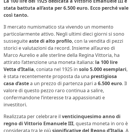
La 100 lire del 1925 dedicata a Vittorio Emanuele III è
stata battuta all’asta per 6.500 euro. Ecco perché vale
così tanto.
Il mercato numismatico sta vivendo un momento
particolarmente attivo. Negli ultimi dieci giorni si sono
susseguite
aste di alto profilo
, con la vendita di pezzi
storici e valutazioni da record. Insieme all’aureo di
Marco Aurelio e alle sterline della Regina Vittoria, ha
attirato l’attenzione una moneta italiana:
la 100 lire
Vetta d’Italia
, coniata nel 1925 in
solo 5.000 esemplari
,
è stata recentemente proposta da una
prestigiosa
casa d’aste
a un prezzo di partenza pari a
6.500 euro
. Il
valore di questo pezzo raro continua a salire,
confermandone l’interesse tra appassionati e
investitori.
Realizzata per celebrare il
venticinquesimo anno di
regno di Vittorio Emanuele III
, questa moneta in oro è
considerata tra le più
significative del Regno d’Italia
. A