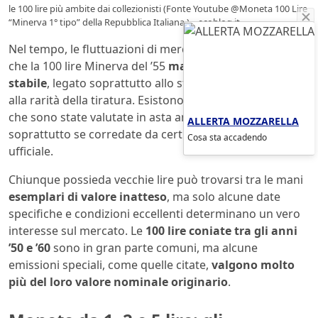
le 100 lire più ambite dai collezionisti (Fonte Youtube @Moneta 100 Lire
“Minerva 1° tipo” della Repubblica Italiana ) – ecoblog.it
Nel tempo, le fluttuazioni di mercato hanno dimostrato
che la 100 lire Minerva del ’55
mantiene un valore
stabile
, legato soprattutto allo stato di conservazione e
alla rarità della tiratura. Esistono versioni fior di conio
che sono state valutate in asta anche oltre i 1.000 euro,
ALLERTA MOZZARELLA
soprattutto se corredate da certificazione numismatica
Cosa sta accadendo
ufficiale.
Chiunque possieda vecchie lire può trovarsi tra le mani
esemplari di valore inatteso
, ma solo alcune date
specifiche e condizioni eccellenti determinano un vero
interesse sul mercato. Le
100 lire coniate tra gli anni
’50 e ’60
sono in gran parte comuni, ma alcune
emissioni speciali, come quelle citate,
valgono molto
più del loro valore nominale originario
.