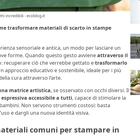
i incredibili - ecoblog.it
ome trasformare materiali di scarto in stampe
ienza sensoriale e antica, un modo per lasciare un
 nuove forme. Quando questo gesto avviene
attraverso il
o: recuperare ciò che verrebbe gettato e
trasformarlo
Un approccio educativo e sostenibile, ideale per i più
della cura attraverso l’arte.
una matrice artistica
, se osservato con occhi diversi. Il
 espressiva accessibile a tutti
, capace di stimolare la
ei bambini. Non servono strumenti costosi: basta
’uso e dargli una nuova identità visiva.
materiali comuni per stampare in