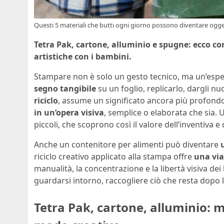
Questi 5 materiali che butti ogni giorno possono diventare oggett
Tetra Pak, cartone, alluminio e spugne: ecco c
artistiche con i bambini.
Stampare non è solo un gesto tecnico, ma un’esper
segno tangibile
su un foglio, replicarlo, dargli
riciclo
, assume un significato ancora più profond
in un’opera visiva
, semplice o elaborata che sia. 
piccoli, che scoprono così il valore dell’inventiva e 
Anche un contenitore per alimenti può diventare
riciclo creativo applicato alla stampa offre
una via
manualità, la concentrazione e la libertà visiva d
guardarsi intorno, raccogliere ciò che resta dopo l
Tetra Pak, cartone, alluminio: 