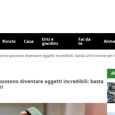
Orti e
Fai da
Riciclo
Casa
Alim
giardini
te
iorno possono diventare oggetti incredibili: basta un’incisione per 
A
possono diventare oggetti incredibili: basta
ri