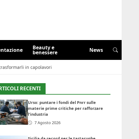
Beauty e
entazione
News
benessere
trasformarli in capolavori
RTICOLI RECENTI
Urso: puntare i fondi del Pnrr sulle
materie prime critiche per rafforzare
l’industria
7 Agosto 2026
Sicilia da record per le tartarughe