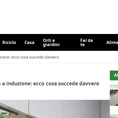
Orti e
Fai da
Riciclo
Casa
Alim
giardini
te
zione: ecco cosa succede davvero
A
 a induzione: ecco cosa succede davvero