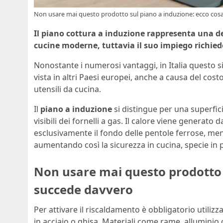
Non usare mai questo prodotto sul piano a induzione: ecco cosa
Il piano cottura a induzione rappresenta una de
cucine moderne, tuttavia il suo impiego richied
Nonostante i numerosi vantaggi, in Italia questo s
vista in altri Paesi europei, anche a causa del costo
utensili da cucina.
Il
piano a induzione
si distingue per una superfici
visibili dei fornelli a gas. Il calore viene generat
esclusivamente il fondo delle pentole ferrose, ment
aumentando così la sicurezza in cucina, specie in 
Non usare mai questo prodotto 
succede davvero
Per attivare il riscaldamento è obbligatorio utili
in acciaio o ghisa. Materiali come rame, allumin