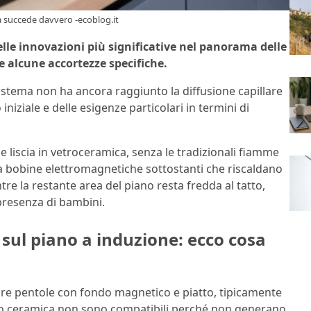
 succede davvero -ecoblog.it
lle innovazioni più significative nel panorama delle
e alcune accortezze specifiche.
istema non ha ancora raggiunto la diffusione capillare
 iniziale e delle esigenze particolari in termini di
e liscia in vetroceramica, senza le tradizionali fiamme
o da bobine elettromagnetiche sottostanti che riscaldano
re la restante area del piano resta fredda al tatto,
presenza di bambini.
sul piano a induzione: ecco cosa
zzare pentole con fondo magnetico e piatto, tipicamente
io o ceramica non sono compatibili perché non generano