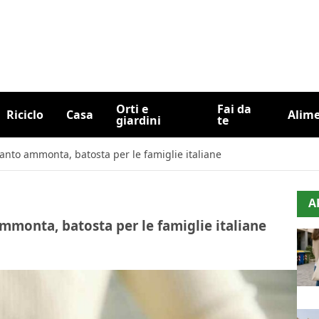
Orti e
Fai da
Riciclo
Casa
Alim
giardini
te
uanto ammonta, batosta per le famiglie italiane
A
ammonta, batosta per le famiglie italiane