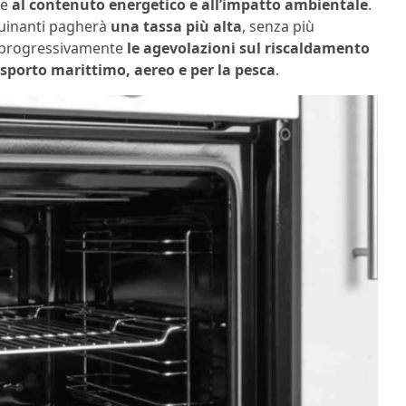
se
al contenuto energetico e all’impatto ambientale
.
nquinanti pagherà
una tassa più alta
, senza più
te progressivamente
le agevolazioni sul riscaldamento
sporto marittimo, aereo e per la pesca
.