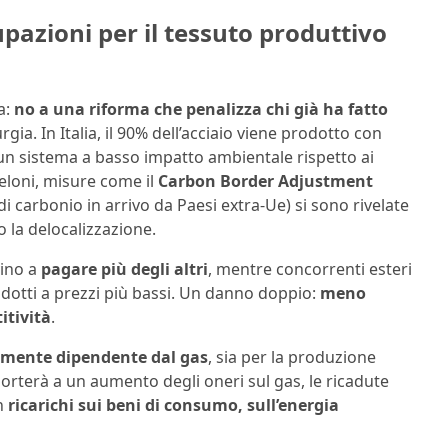
cupazioni per il tessuto produttivo
a:
no a una riforma che penalizza chi già ha fatto
rgia. In Italia, il 90% dell’acciaio viene prodotto con
 un sistema a basso impatto ambientale rispetto ai
eloni, misure come il
Carbon Border Adjustment
 di carbonio in arrivo da Paesi extra-Ue) si sono rivelate
 la delocalizzazione.
vino a
pagare più degli altri
, mentre concorrenti esteri
rodotti a prezzi più bassi. Un danno doppio:
meno
itività
.
emente dipendente dal gas
, sia per la produzione
 porterà a un aumento degli oneri sul gas, le ricadute
on
ricarichi sui beni di consumo, sull’energia