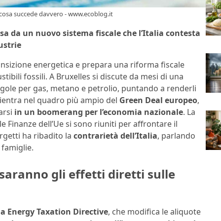
o: cosa succede davvero - www.ecoblog.it
assa da un nuovo sistema fiscale che l’Italia contesta
ustrie
ansizione energetica e prepara una riforma fiscale
ibili fossili. A Bruxelles si discute da mesi di una
gole per gas, metano e petrolio, puntando a renderli
rientra nel quadro più ampio del
Green Deal europeo
,
arsi
in un boomerang per l’economia nazionale
. La
e Finanze dell’Ue si sono riuniti per affrontare il
orgetti ha ribadito la
contrarietà dell’Italia
, parlando
 famiglie.
aranno gli effetti diretti sulle
lla Energy Taxation Directive
, che modifica le aliquote