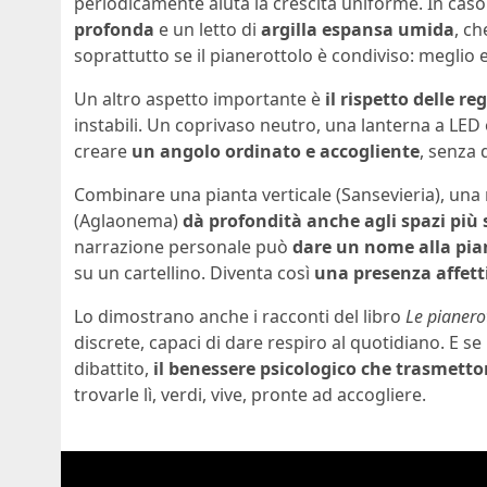
periodicamente aiuta la crescita uniforme. In cas
profonda
e un letto di
argilla espansa umida
, c
soprattutto se il pianerottolo è condiviso: meglio e
Un altro aspetto importante è
il rispetto delle r
instabili. Un coprivaso neutro, una lanterna a LED 
creare
un angolo ordinato e accogliente
, senza 
Combinare una pianta verticale (Sansevieria), una 
(Aglaonema)
dà profondità anche agli spazi più s
narrazione personale può
dare un nome alla pia
su un cartellino. Diventa così
una presenza affett
Lo dimostrano anche i racconti del libro
Le pianero
discrete, capaci di dare respiro al quotidiano. E s
dibattito,
il benessere psicologico che trasmetton
trovarle lì, verdi, vive, pronte ad accogliere.