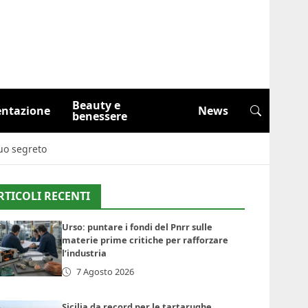
Beauty e
entazione
News
benessere
tuo segreto
RTICOLI RECENTI
Urso: puntare i fondi del Pnrr sulle
materie prime critiche per rafforzare
l’industria
7 Agosto 2026
Sicilia da record per le tartarughe