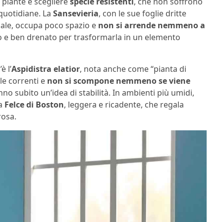
 piante è scegliere
specie resistenti
, che non soffrono
 quotidiane. La
Sansevieria
, con le sue foglie dritte
cale, occupa poco spazio e
non si arrende nemmeno a
to e ben drenato per trasformarla in un elemento
è l’
Aspidistra elatior
, nota anche come “pianta di
le correnti e
non si scompone nemmeno se viene
nno subito un’idea di stabilità. In ambienti più umidi,
la
Felce di Boston
, leggera e ricadente, che regala
rosa.