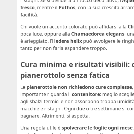
ristagni. Se si desidera un tocco decorativo, l’
Agl
fresco
, mentre il
Pothos
, con la sua crescita arra
facilità
.
Chi vuole un accento colorato può affidarsi alla
Cl
poca luce, oppure alla
Chamaedorea elegans
, un
è arieggiato, l’
Hedera helix
può avvolgere le ring
tanto per non farla espandere troppo.
Cura minima e risultati visibili
pianerottolo senza fatica
Le
pianerottole non richiedono cure complesse
importante riguarda il
contenitore
: meglio scegli
agli sbalzi termici e non assorbono troppa umidit
macchie e ristagni. Ogni due o tre settimane si contr
bagnare. Altrimenti, si aspetta.
Una regola utile è
spolverare le foglie ogni mese