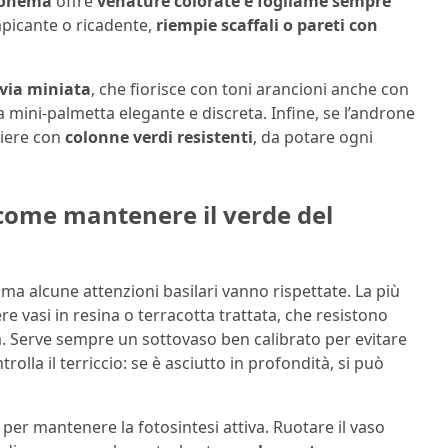
aonema
offre
venature colorate e fogliame sempre
mpicante o ricadente,
riempie scaffali o pareti con
ivia miniata
, che fiorisce con toni arancioni anche con
a mini-palmetta elegante e discreta. Infine, se l’androne
hiere con
colonne verdi resistenti
, da potare ogni
: come mantenere il verde del
, ma alcune attenzioni basilari vanno rispettate. La più
ere vasi in resina o terracotta trattata, che resistono
à. Serve sempre un sottovaso ben calibrato per evitare
olla il terriccio: se è asciutto in profondità, si può
, per mantenere la fotosintesi attiva. Ruotare il vaso