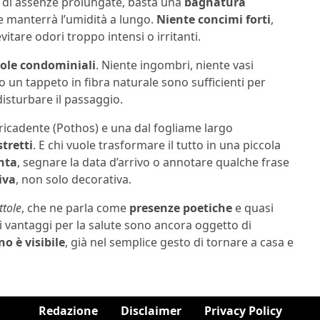
o di assenze prolungate, basta una
bagnatura
he manterrà l’umidità a lungo.
Niente concimi forti
,
vitare odori troppo intensi o irritanti.
egole condominiali
. Niente ingombri, niente vasi
o un tappeto in fibra naturale sono sufficienti per
disturbare il passaggio.
ricadente (Pothos) e una dal fogliame largo
tretti
. E chi vuole trasformare il tutto in una piccola
nta
, segnare la data d’arrivo o annotare qualche frase
iva
, non solo decorativa.
ttole
, che ne parla come
presenze poetiche
e quasi
e i vantaggi per la salute sono ancora oggetto di
o è visibile
, già nel semplice gesto di tornare a casa e
Redazione
Disclaimer
Privacy Policy