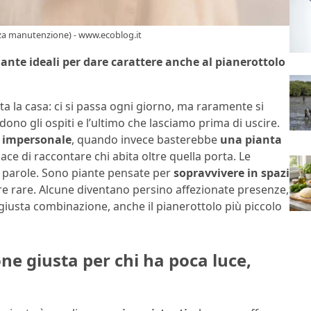
nza manutenzione) - www.ecoblog.it
iante ideali per dare carattere anche al pianerottolo
tta la casa: ci si passa ogni giorno, ma raramente si
ono gli ospiti e l’ultimo che lasciamo prima di uscire.
e impersonale
, quando invece basterebbe
una pianta
ce di raccontare chi abita oltre quella porta. Le
di parole. Sono piante pensate per
sopravvivere in spazi
ture rare. Alcune diventano persino affezionate presenze,
a giusta combinazione, anche il pianerottolo più piccolo
zione giusta per chi ha poca luce,