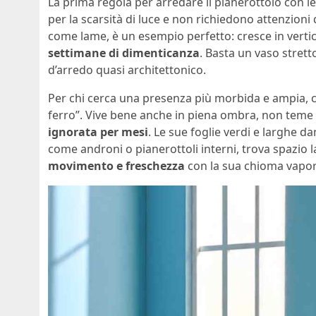
La prima regola per arredare il pianerottolo con le
per la scarsità di luce e non richiedono attenzioni
come lame, è un esempio perfetto: cresce in verti
settimane di dimenticanza
. Basta un vaso stret
d’arredo quasi architettonico.
Per chi cerca una presenza più morbida e ampia, c’
ferro”. Vive bene anche in piena ombra, non teme 
ignorata per mesi
. Le sue foglie verdi e larghe da
come androni o pianerottoli interni, trova spazio 
movimento e freschezza
con la sua chioma vapo