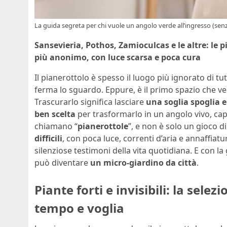
La guida segreta per chi vuole un angolo verde all’ingresso (se
Sansevieria, Pothos, Zamioculcas e le altre: le p
più anonimo, con luce scarsa e poca cura
Il pianerottolo è spesso il luogo più ignorato di tu
ferma lo sguardo. Eppure, è il primo spazio che ved
Trascurarlo significa lasciare
una soglia spoglia 
ben scelta
per trasformarlo in un angolo vivo, capa
chiamano “
pianerottole
”, e non è solo un gioco 
difficili
, con poca luce, correnti d’aria e annaffia
silenziose testimoni della vita quotidiana. E con l
può diventare
un micro-giardino da città
.
Piante forti e invisibili: la sele
tempo e voglia