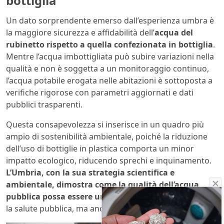
bottiglia
Un dato sorprendente emerso dall’esperienza umbra è
la maggiore sicurezza e affidabilità dell’
acqua del
rubinetto rispetto a quella confezionata in bottiglia
.
Mentre l’acqua imbottigliata può subire variazioni nella
qualità e non è soggetta a un monitoraggio continuo,
l’acqua potabile erogata nelle abitazioni è sottoposta a
verifiche rigorose con parametri aggiornati e dati
pubblici trasparenti.
Questa consapevolezza si inserisce in un quadro più
ampio di sostenibilità ambientale, poiché la riduzione
dell’uso di bottiglie in plastica comporta un minor
impatto ecologico, riducendo sprechi e inquinamento.
L’Umbria, con la sua strategia scientifica e
ambientale, dimostra come la qualità dell’acqua
pubblica possa essere un fattore chiave
non solo per
la salute pubblica, ma anche per la tutela dell’ambiente.