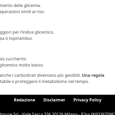
mento della glicemia.
parazioni simili al riso.
ggiori per l’indice glicemico.
rapa o topinambur.
iù zuccherini.
 glicemico molto basso.
anche i carboidrati diventano più gestibili.
Una regola
stabile e proteggere il metabolismo nel tempo.
Redazione
Disclaimer
Privacy Policy
ouse Srl - Viale Sarca 336 20126 Milano - P.Iva 06933670967