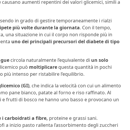
le causano aumenti repentini dei valori glicemici, simili a
sendo in grado di gestire temporaneamente i rialzi
ipete più volte durante la giornata
. Con il tempo,
a, una situazione in cui il corpo non risponde più in
esenta
uno dei principali precursori del diabete di tipo
ngue
circola naturalmente l’equivalente di
un solo
glicemico può
moltiplicare
questa quantità in pochi
iù intenso per ristabilire l’equilibrio.
glicemico (GI)
, che indica la velocità con cui un alimento
iamo pane bianco, patate al forno e riso raffinato. Al
rali e frutti di bosco ne hanno uno basso e provocano un
i carboidrati a fibre,
proteine e grassi sani.
i a inizio pasto rallenta l’assorbimento degli zuccheri