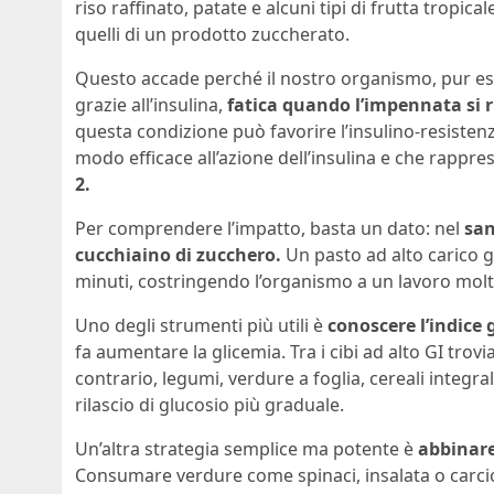
riso raffinato, patate e alcuni tipi di frutta tropica
quelli di un prodotto zuccherato.
Questo accade perché il nostro organismo, pur es
grazie all’insulina,
fatica quando l’impennata si r
questa condizione può favorire l’insulino-resistenz
modo efficace all’azione dell’insulina e che rappr
2.
Per comprendere l’impatto, basta un dato: nel
sa
cucchiaino di zucchero.
Un pasto ad alto carico 
minuti, costringendo l’organismo a un lavoro molto p
Uno degli strumenti più utili è
conoscere l’indice 
fa aumentare la glicemia. Tra i cibi ad alto GI trov
contrario, legumi, verdure a foglia, cereali integ
rilascio di glucosio più graduale.
Un’altra strategia semplice ma potente è
abbinare 
Consumare verdure come spinaci, insalata o carciof