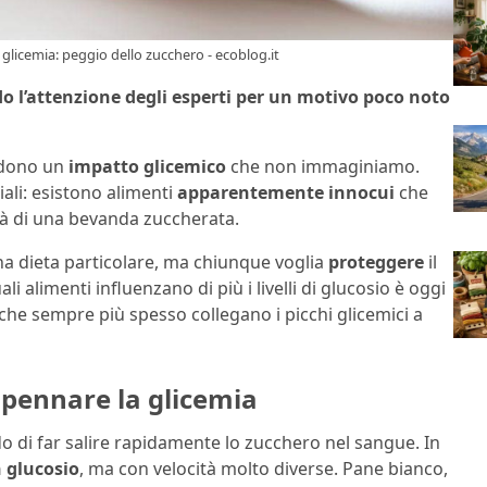
glicemia: peggio dello zucchero - ecoblog.it
o l’attenzione degli esperti per un motivo poco noto
ndono un
impatto glicemico
che non immaginiamo.
riali: esistono alimenti
apparentemente innocui
che
tà di una bevanda zuccherata.
a dieta particolare, ma chiunque voglia
proteggere
il
 alimenti influenzano di più i livelli di glucosio è oggi
 che sempre più spesso collegano i picchi glicemici a
mpennare la glicemia
o di far salire rapidamente lo zucchero nel sangue. In
n glucosio
, ma con velocità molto diverse. Pane bianco,