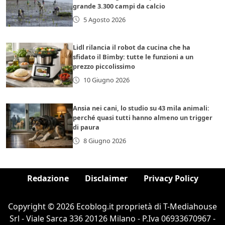
grande 3.300 campi da calcio
5 Agosto 2026
Lidl rilancia il robot da cucina che ha
sfidato il Bimby: tutte le funzioni a un
prezzo piccolissimo
10 Giugno 2026
Ansia nei cani, lo studio su 43 mila animali:
perché quasi tutti hanno almeno un trigger
di paura
8 Giugno 2026
Redazione
Disclaimer
Privacy Policy
Copyright © 2026 Ecoblog.it proprietà di T-Mediahouse
Srl - Viale Sarca 336 20126 Milano - P.Iva 06933670967 -