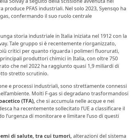
della Solvay a seguito della scissione avvenuta nel
ra produce PFAS industriali. Nel solo 2023, Syensqo ha
F-gas, confermando il suo ruolo centrale
lunga storia industriale in Italia iniziata nel 1912 con la
ay. Tale gruppo si è recentemente riorganizzato,
iù critici per quanto riguarda i polimeri fluorurati,
 principali produttori chimici in Italia, con oltre 750
urato che nel 2022 ha raggiunto quasi 1,9 miliardi di
to stretto scrutinio.
one e processi industriali, sono strettamente connessi
nell’ambiente. Molti F-gas si degradano trasformandosi
oacetico (TFA),
che si accumula nelle acque e nei
sca ha recentemente sollecitato l’UE a classificare il
o l’urgenza di monitorare e limitare l’uso di questi
emi di salute, tra cui tumori,
alterazioni del sistema