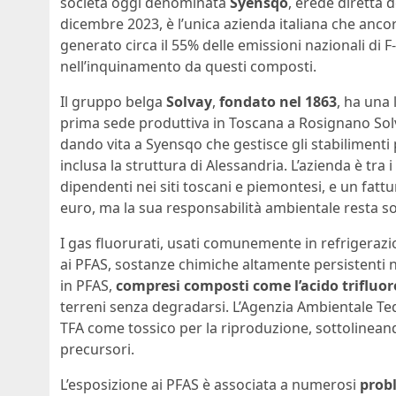
società oggi denominata
Syensqo
, erede diretta 
dicembre 2023, è l’unica azienda italiana che anco
generato circa il 55% delle emissioni nazionali di 
nell’inquinamento da questi composti.
Il gruppo belga
Solvay
,
fondato nel 1863
, ha una 
prima sede produttiva in Toscana a Rosignano Solv
dando vita a Syensqo che gestisce gli stabilimenti p
inclusa la struttura di Alessandria. L’azienda è tra i
dipendenti nei siti toscani e piemontesi, e un fatt
euro, ma la sua responsabilità ambientale resta sot
I gas fluorurati, usati comunemente in refrigerazi
ai PFAS, sostanze chimiche altamente persistenti 
in PFAS,
compresi composti come l’acido trifluor
terreni senza degradarsi. L’Agenzia Ambientale Tede
TFA come tossico per la riproduzione, sottolineand
precursori.
L’esposizione ai PFAS è associata a numerosi
probl