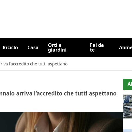
Orti e
Fai da
Riciclo
Casa
Alim
giardini
te
riva l’accredito che tutti aspettano
A
nnaio arriva l’accredito che tutti aspettano