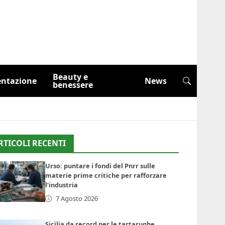
Beauty e
entazione
News
benessere
RTICOLI RECENTI
Urso: puntare i fondi del Pnrr sulle
materie prime critiche per rafforzare
l’industria
7 Agosto 2026
Sicilia da record per le tartarughe