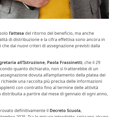
 solo
l’attesa
del ritorno del beneficio, ma anche
lità di distribuzione e la cifra effettiva sono ancora in
 che dai nuovi criteri di assegnazione previsti dalla
gretaria all’Istruzione, Paola Frassinetti
, che il 29
econdo quanto dichiarato, non si tratterebbe di un
di assegnazione dovuta all’ampliamento della platea dei
i, richiede una raccolta più precisa delle informazioni
upplenti con contratto fino al termine delle attività
 distribuita a partire dal mese di gennaio di ogni anno,
rovato definitivamente il
Decreto Scuola
,
ttembre 2025. Tra le misure introdotte, spiccano alcune