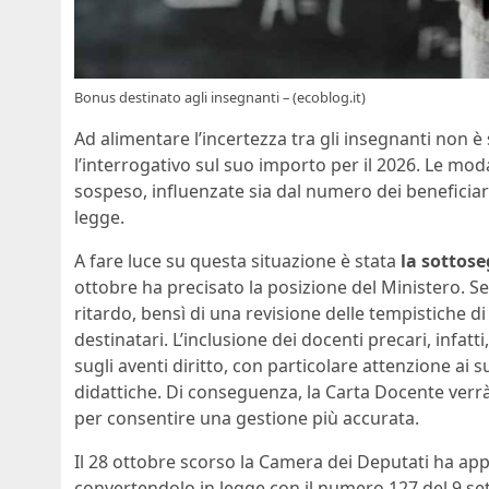
Bonus destinato agli insegnanti – (ecoblog.it)
Ad alimentare l’incertezza tra gli insegnanti non è
l’interrogativo sul suo importo per il 2026. Le moda
sospeso, influenzate sia dal numero dei beneficiari
legge.
A fare luce su questa situazione è stata
la sottose
ottobre ha precisato la posizione del Ministero. S
ritardo, bensì di una revisione delle tempistiche 
destinatari. L’inclusione dei docenti precari, infatt
sugli aventi diritto, con particolare attenzione ai s
didattiche. Di conseguenza, la Carta Docente verrà
per consentire una gestione più accurata.
Il 28 ottobre scorso la Camera dei Deputati ha app
convertendolo in legge con il numero 127 del 9 se