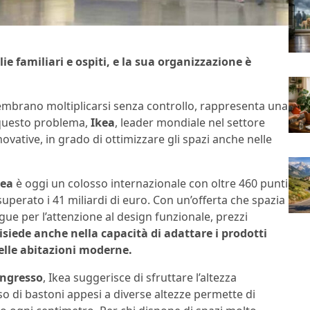
ie familiari e ospiti, e la sua organizzazione è
sembrano moltiplicarsi senza controllo, rappresenta una
a questo problema,
Ikea
, leader mondiale nel settore
vative, in grado di ottimizzare gli spazi anche nelle
kea
è oggi un colosso internazionale con oltre 460 punti
superato i 41 miliardi di euro. Con un’offerta che spazia
ngue per l’attenzione al design funzionale, prezzi
risiede anche nella capacità di adattare i prodotti
 delle abitazioni moderne.
ingresso
, Ikea suggerisce di sfruttare l’altezza
uso di bastoni appesi a diverse altezze permette di