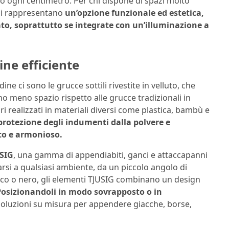
do ogni centimetro. Per chi dispone di spazi molto
oli rappresentano
un’opzione funzionale ed estetica,
ato, soprattutto se integrate con un’illuminazione a
ine efficiente
ine ci sono le grucce sottili rivestite in velluto, che
o meno spazio rispetto alle grucce tradizionali in
ri realizzati in materiali diversi come plastica, bambù e
 protezione degli indumenti dalla polvere e
to e armonioso.
SIG
, una gamma di appendiabiti, ganci e attaccapanni
arsi a qualsiasi ambiente, da un piccolo angolo di
anco o nero, gli elementi TJUSIG combinano un design
osizionandoli in modo sovrapposto o in
soluzioni su misura per appendere giacche, borse,