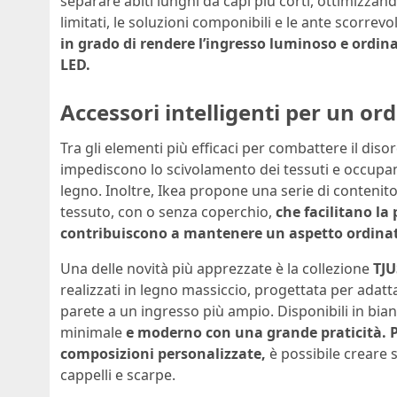
separare abiti lunghi da capi più corti, ottimizzan
limitati, le soluzioni componibili e le ante scorrev
in grado di rendere l’ingresso luminoso e ordin
LED.
Accessori intelligenti per un ord
Tra gli elementi più efficaci per combattere il disord
impediscono lo scivolamento dei tessuti e occupan
legno. Inoltre, Ikea propone una serie di contenito
tessuto, con o senza coperchio,
che facilitano la
contribuiscono a mantenere un aspetto ordina
Una delle novità più apprezzate è la collezione
TJU
realizzati in legno massiccio, progettata per adatt
parete a un ingresso più ampio. Disponibili in bi
minimale
e moderno con una grande praticità. P
composizioni personalizzate,
è possibile creare 
cappelli e scarpe.